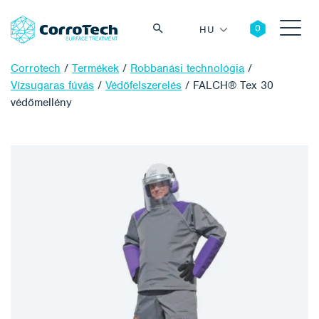
HU
Corrotech
/
Termékek
/
Robbanási technológia
/
Vízsugaras fúvás
/
Védőfelszerelés
/
FALCH® Tex 30
védőmellény
Keresés