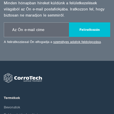
Minden hónapban híreket küldünk a felületkezelések
világából az Ön e-mail postafiókjába. Iratkozzon fel, hogy
biztosan ne maradjon le semmiről.
Feliratkozás
A feliratkozással Ön elfogadja a
személyes adatok feldolgozása
.
Termékek
Bevonatok