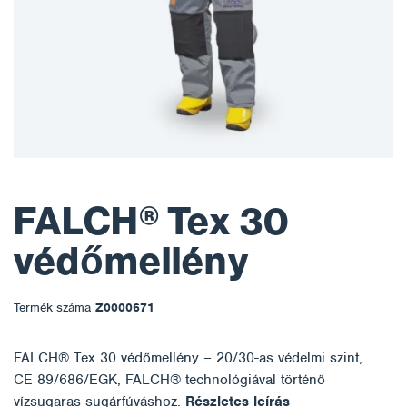
FALCH® Tex 30
védőmellény
Termék száma
Z0000671
FALCH® Tex 30 védőmellény – 20/30-as védelmi szint,
CE 89/686/EGK, FALCH® technológiával történő
vízsugaras sugárfúváshoz.
Részletes leírás