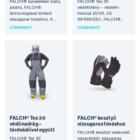
FALCH® karvédelem balra,
FALCH® Tex 30
jobbra, FALCH®
védőkötény – védelmi
technológiával történő
fokozat 20/30, CE
vízsugaras fúváshoz. A
89/686/EEC, FALCH®
vízsugár (statikus vagy
technológiával történő
CTZ0000851
CTZ0000075
forgó) akár 3000 bar üzemi
vízsugaras sugárfúváshoz.
nyomást is…
A vízsugár (statikus vagy
forgó)…
FALCH® Tex 30
FALCH® kesztyű
védőnadrág –
vízsugaras fúváshoz
térdvédővel együtt
FALCH® kesztyű vízelnyelő
FALCH® Tex 30
neoprénből, vízsugaras