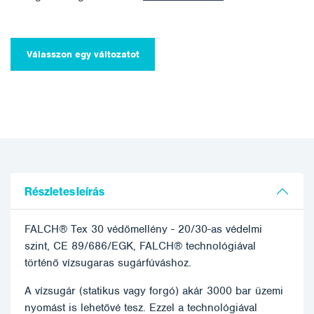
Válasszon egy változatot
Részletes leírás
FALCH® Tex 30 védőmellény - 20/30-as védelmi
szint, CE 89/686/EGK, FALCH® technológiával
történő vízsugaras sugárfúváshoz.
A vízsugár (statikus vagy forgó) akár 3000 bar üzemi
nyomást is lehetővé tesz. Ezzel a technológiával