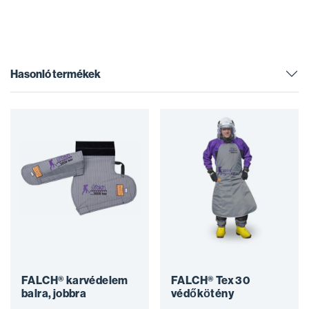
Hasonló termékek
FALCH® karvédelem
FALCH® Tex 30
balra, jobbra
védőkötény