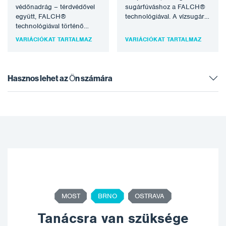
védőnadrág – térdvédővel
sugárfúváshoz a FALCH®
együtt, FALCH®
technológiával. A vízsugár
technológiával történő
(statikus vagy forgó) akár
vízsugaras sugárfúváshoz.
3000 bar üzemi nyomást
VARIÁCIÓKAT TARTALMAZ
VARIÁCIÓKAT TARTALMAZ
A vízsugár (statikus vagy
is…
forgó) akár 3000 bar…
Hasznos lehet az Ön számára
MOST
BRNO
OSTRAVA
Tanácsra van szüksége