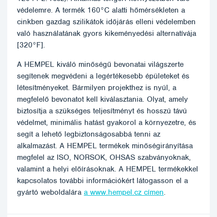
védelemre. A termék 160°C alatti hőmérsékleten a
cinkben gazdag szilikátok időjárás elleni védelemben
való használatának gyors kikeményedési alternatívája
[320°F].
A HEMPEL kiváló minőségű bevonatai világszerte
segítenek megvédeni a legértékesebb épületeket és
létesítményeket. Bármilyen projekthez is nyúl, a
megfelelő bevonatot kell kiválasztania. Olyat, amely
biztosítja a szükséges teljesítményt és hosszú távú
védelmet, minimális hatást gyakorol a környezetre, és
segít a lehető legbiztonságosabbá tenni az
alkalmazást. A HEMPEL termékek minőségirányítása
megfelel az ISO, NORSOK, OHSAS szabványoknak,
valamint a helyi előírásoknak. A HEMPEL termékekkel
kapcsolatos további információkért látogasson el a
gyártó weboldalára
a www.hempel.cz címen
.