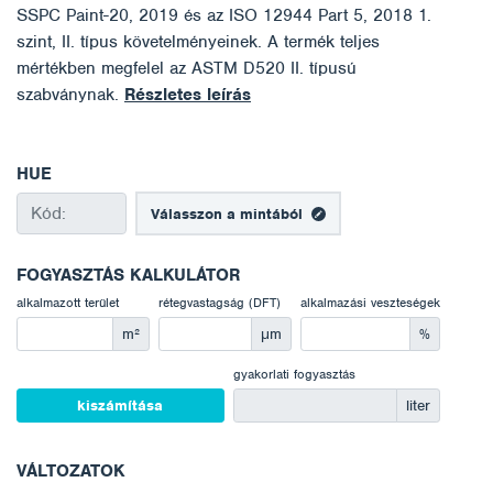
SSPC Paint-20, 2019 és az ISO 12944 Part 5, 2018 1.
szint, II. típus követelményeinek. A termék teljes
mértékben megfelel az ASTM D520 II. típusú
szabványnak.
Részletes leírás
HUE
Válasszon a mintából
FOGYASZTÁS KALKULÁTOR
alkalmazott terület
rétegvastagság (DFT)
alkalmazási veszteségek
m²
μm
%
gyakorlati fogyasztás
kiszámítása
liter
VÁLTOZATOK