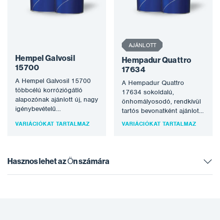
AJÁNLOTT
Hempel Galvosil
Hempadur Quattro
15700
17634
A Hempel Galvosil 15700
A Hempadur Quattro
többcélú korróziógátló
17634 sokoldalú,
alapozónak ajánlott új, nagy
önhomályosodó, rendkívül
igénybevételű
tartós bevonatként ajánlott
építkezésekhez és
légköri vagy víz alatti
VARIÁCIÓKAT TARTALMAZ
VARIÁCIÓKAT TARTALMAZ
karbantartási célokra.
körülmények között,
Alkalmas szerkezeti acélhoz
beleértve a raktereket, a…
és csővezetékekhez.…
Hasznos lehet az Ön számára