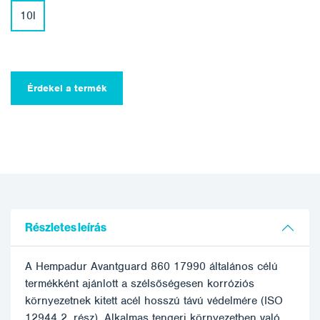
10l
Érdekel a termék
Részletes leírás
A Hempadur Avantguard 860 17990 általános célú
termékként ajánlott a szélsőségesen korróziós
környezetnek kitett acél hosszú távú védelmére (ISO
12944 2. rész). Alkalmas tengeri környezetben való