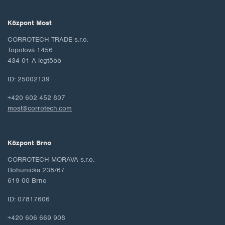
Központ Most
CORROTECH TRADE s.r.o.
Topolová 1456
434 01 A legtöbb
ID: 25002139
+420 602 452 807
most@corrotech.com
Központ Brno
CORROTECH MORAVA s.r.o.
Bohunicka 238/67
619 00 Brno
ID: 07817606
+420 606 669 908