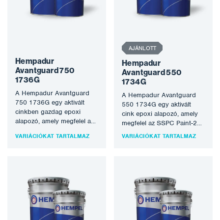
AJÁNLOTT
Hempadur
Hempadur
Avantguard 750
Avantguard 550
1736G
1734G
A Hempadur Avantguard
A Hempadur Avantguard
750 1736G egy aktivált
550 1734G egy aktivált
cinkben gazdag epoxi
cink epoxi alapozó, amely
alapozó, amely megfelel az
megfelel az SSPC Paint-20,
SSPC Paint-20, 2019 és az
2019 3. szint, II. típus…
VARIÁCIÓKAT TARTALMAZ
VARIÁCIÓKAT TARTALMAZ
ISO…