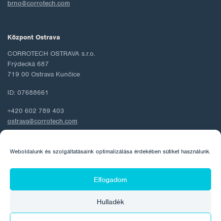
brno@corrotech.com
Központ Ostrava
CORROTECH OSTRAVA s.r.o.
Frýdecká 687
719 00 Ostrava Kunčice
ID: 07688661
+420 602 789 403
ostrava@corrotech.com
Weboldalunk és szolgáltatásaink optimalizálása érdekében sütiket használunk.
© 2026 Corrotech
Elfogadom
Rólunk
Kapcsolat
Személyes adatok védelme
Hulladék
Cookie szabályzat