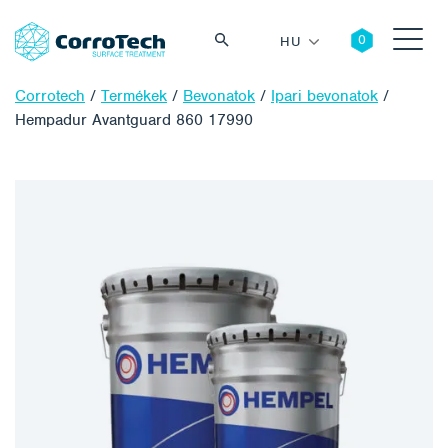
HU
Corrotech
/
Termékek
/
Bevonatok
/
Ipari bevonatok
/
Hempadur Avantguard 860 17990
Keresés