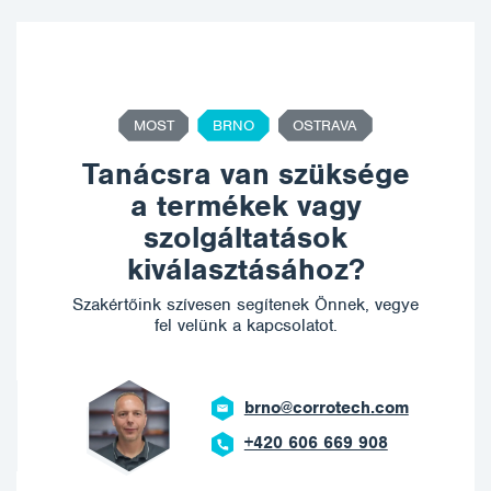
MOST
BRNO
OSTRAVA
Tanácsra van szüksége
a termékek vagy
szolgáltatások
kiválasztásához?
Szakértőink szívesen segítenek Önnek, vegye
fel velünk a kapcsolatot.
brno@corrotech.com
+420 606 669 908