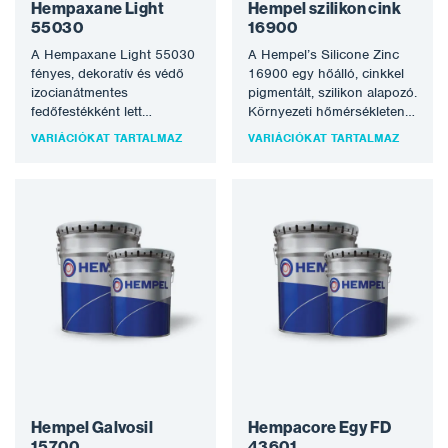
Hempaxane Light
Hempel szilikon cink
55030
16900
A Hempaxane Light 55030
A Hempel’s Silicone Zinc
fényes, dekoratív és védő
16900 egy hőálló, cinkkel
izocianátmentes
pigmentált, szilikon alapozó.
fedőfestékként lett
Környezeti hőmérsékleten
kifejlesztve az acél
szárad, és 400°C-ig ellenáll
VARIÁCIÓKAT TARTALMAZ
VARIÁCIÓKAT TARTALMAZ
védelmére erősen korrozív,
a hőmérsékletnek.
légköri környezetben. A…
Megfelel…
Hempel Galvosil
Hempacore Egy FD
15700
43601