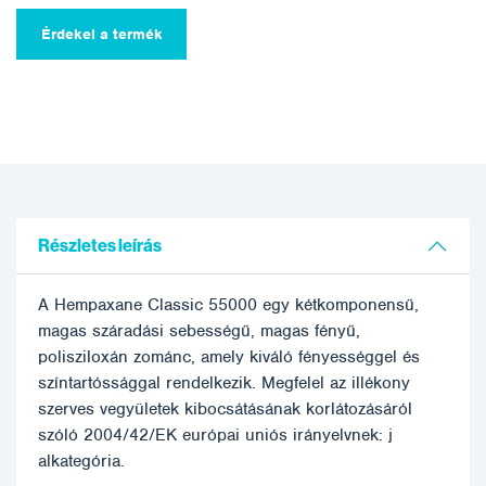
Érdekel a termék
Részletes leírás
A Hempaxane Classic 55000 egy kétkomponensű,
magas száradási sebességű, magas fényű,
polisziloxán zománc, amely kiváló fényességgel és
színtartóssággal rendelkezik. Megfelel az illékony
szerves vegyületek kibocsátásának korlátozásáról
szóló 2004/42/EK európai uniós irányelvnek: j
alkategória.