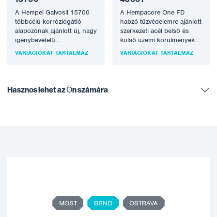
A Hempel Galvosil 15700
A Hempacore One FD
többcélú korróziógátló
habzó tűzvédelemre ajánlott
alapozónak ajánlott új, nagy
szerkezeti acél belső és
igénybevételű
külső üzemi körülmények
építkezésekhez és
között X típusig
VARIÁCIÓKAT TARTALMAZ
VARIÁCIÓKAT TARTALMAZ
karbantartási célokra.
(EAD350402-00-1106) és
Alkalmas szerkezeti acélhoz
C4…
és csővezetékekhez.…
Hasznos lehet az Ön számára
MOST
BRNO
OSTRAVA