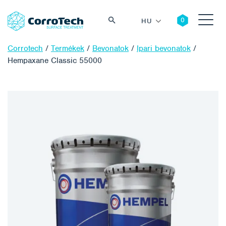
HU
Corrotech
/
Termékek
/
Bevonatok
/
Ipari bevonatok
/
Hempaxane Classic 55000
Keresés