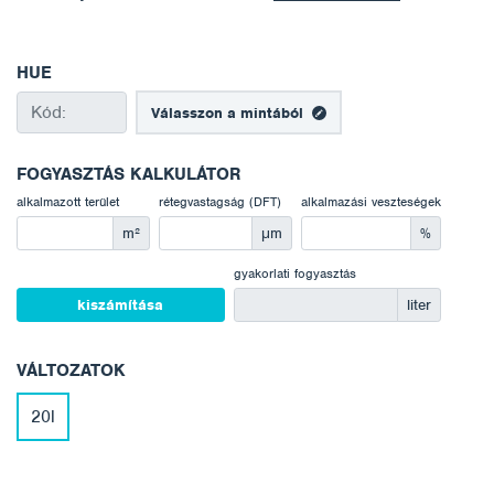
HUE
Válasszon a mintából
FOGYASZTÁS KALKULÁTOR
alkalmazott terület
rétegvastagság (DFT)
alkalmazási veszteségek
m²
μm
%
gyakorlati fogyasztás
kiszámítása
liter
VÁLTOZATOK
20l