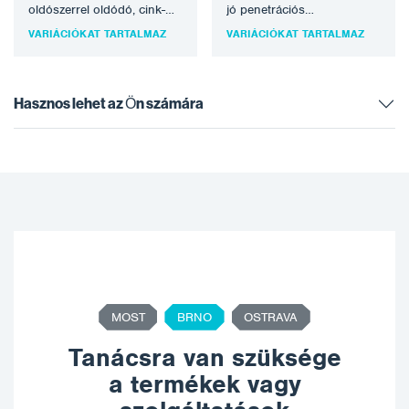
oldószerrel oldódó, cink-
jó penetrációs
etil-szilikátos, automatikus
tulajdonságokkal. Megfelel
VARIÁCIÓKAT TARTALMAZ
VARIÁCIÓKAT TARTALMAZ
szórásos felhordásra
az illékony szerves
kifejlesztett műhelyalapozó.
vegyületek kibocsátásának
Tulajdonságai miatt
korlátozásáról…
különösen alkalmas
Hasznos lehet az Ön számára
hegesztés…
MOST
BRNO
OSTRAVA
Tanácsra van szüksége
a termékek vagy