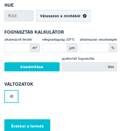
HUE
Válasszon a mintából
FOGYASZTÁS KALKULÁTOR
alkalmazott terület
rétegvastagság (DFT)
alkalmazási veszteségek
m²
μm
%
gyakorlati fogyasztás
kiszámítása
liter
VÁLTOZATOK
4l
Érdekel a termék