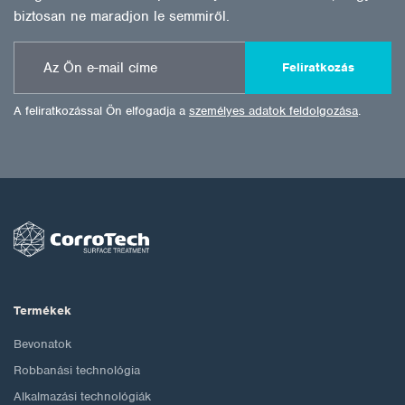
biztosan ne maradjon le semmiről.
Feliratkozás
A feliratkozással Ön elfogadja a
személyes adatok feldolgozása
.
Termékek
Bevonatok
Robbanási technológia
Alkalmazási technológiák