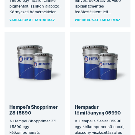
16900 egy hőálló, cinkkel
fényes, dekoratív és védő
pigmentált, szilikon alapozó.
izocianátmentes
Környezeti hőmérsékleten
fedőfestékként lett
szárad, és 400°C-ig ellenáll
kifejlesztve az acél
VARIÁCIÓKAT TARTALMAZ
VARIÁCIÓKAT TARTALMAZ
a hőmérsékletnek.
védelmére erősen korrozív,
Megfelel…
légköri környezetben. A…
Hempel’s Shopprimer
Hempadur
ZS 15890
tömítőanyag 05990
A Hempel Shopprimer ZS
A Hempel’s Sealer 05990
15890 egy
egy kétkomponensű epoxi,
kétkomponensű,
alacsony viszkozitással és