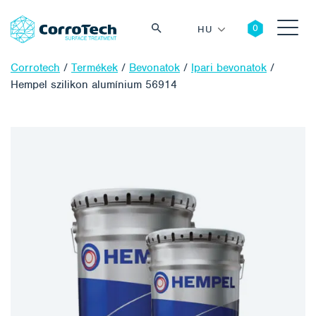
HU
Corrotech
/
Termékek
/
Bevonatok
/
Ipari bevonatok
/
Hempel szilikon alumínium 56914
Keresés