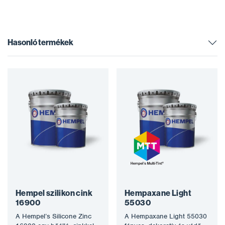
Hasonló termékek
Hempel szilikon cink
Hempaxane Light
16900
55030
A Hempel’s Silicone Zinc
A Hempaxane Light 55030