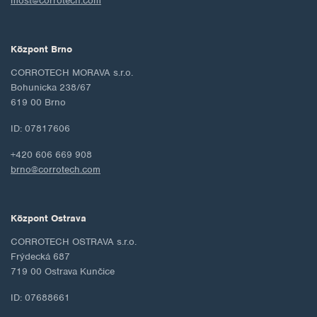
most@corrotech.com
Központ Brno
CORROTECH MORAVA s.r.o.
Bohunicka 238/67
619 00 Brno
ID: 07817606
+420 606 669 908
brno@corrotech.com
Központ Ostrava
CORROTECH OSTRAVA s.r.o.
Frýdecká 687
719 00 Ostrava Kunčice
ID: 07688661