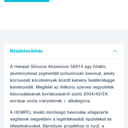
Részletes leírás
A Hempel Silicone Aluminium 56914 egy hőálló,
alumíniummal pigmentált polisziloxán bevonat, amely
környezeti körülmények között kemény festékréteggé
keményedik. Megfelel az illékony szerves vegyületek
kibocsátásának korlátozásáról szóló 2004/42/EK
európai uniós irányelvnek: i. alkategória.
A HEMPEL kiváló minőségű bevonatai világszerte
segítenek megvédeni a legértékesebb épületeket és
létesítményeket. Bármilyen projekthez is nyúl, a