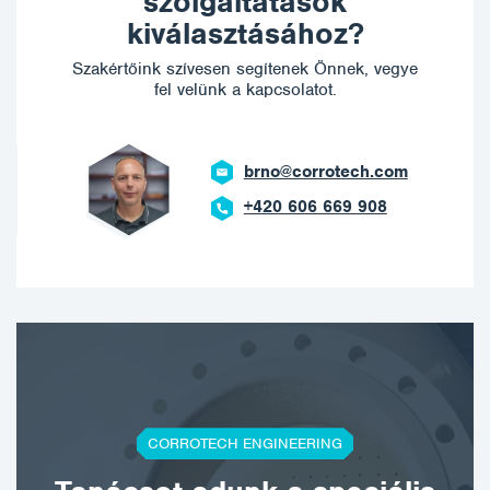
szolgáltatások
kiválasztásához?
Szakértőink szívesen segítenek Önnek, vegye
fel velünk a kapcsolatot.
brno@corrotech.com
+420 606 669 908
CORROTECH ENGINEERING