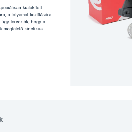
eciálisan kialakított
a, a folyamat tisztítására
t úgy tervezték, hogy a
k megfelelő kinetikus
k