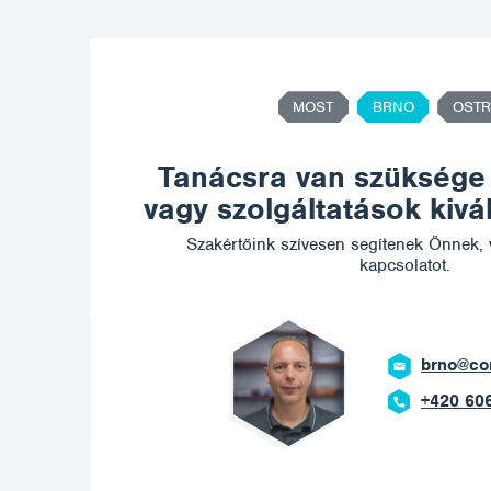
MOST
BRNO
OSTR
Tanácsra van szüksége
vagy szolgáltatások kiv
Szakértőink szívesen segítenek Önnek, 
kapcsolatot.
m
ost
+42