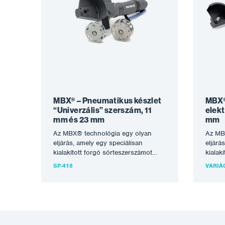
MBX® – Pneumatikus készlet
MBX®
“Univerzális” szerszám, 11
elekt
mm és 23 mm
mm
Az MBX® technológia egy olyan
Az MB
eljárás, amely egy speciálisan
eljárá
kialakított forgó sörteszerszámot
kialak
használ a korrózió eltávolítására, a
haszná
SP-418
VARIÁ
tisztítási folyamatra vagy…
folyam