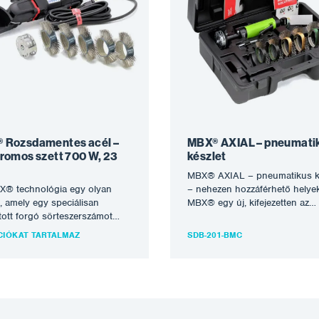
 Rozsdamentes acél –
MBX® AXIAL – pneumati
romos szett 700 W, 23
készlet
MBX® AXIAL – pneumatikus k
X® technológia egy olyan
– nehezen hozzáférhető helyek
s, amely egy speciálisan
MBX® egy új, kifejezetten az
ított forgó sörteszerszámot
autóipar számára kifejlesztett e
l a korrózió eltávolítására, a
amely…
CIÓKAT TARTALMAZ
SDB-201-BMC
at tisztítására vagy…