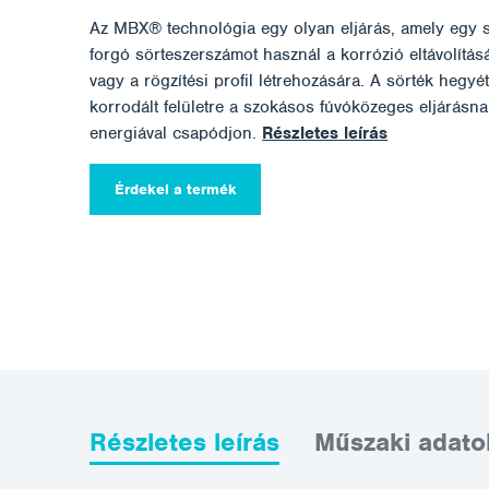
Az MBX® technológia egy olyan eljárás, amely egy sp
forgó sörteszerszámot használ a korrózió eltávolításár
vagy a rögzítési profil létrehozására. A sörték hegyé
korrodált felületre a szokásos fúvóközeges eljárásna
energiával csapódjon.
Részletes leírás
Érdekel a termék
Részletes leírás
Műszaki adato