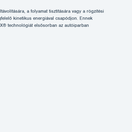
volítására, a folyamat tisztítására vagy a rögzítési
gfelelő kinetikus energiával csapódjon. Ennek
MBX® technológiát elsősorban az autóiparban