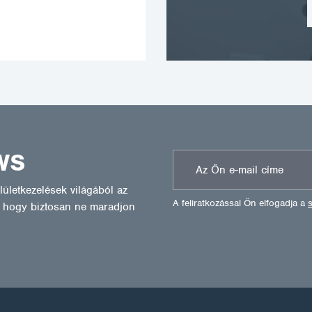
WS
ületkezelések világából az
A feliratkozással Ön elfogadja a
l, hogy biztosan ne maradjon