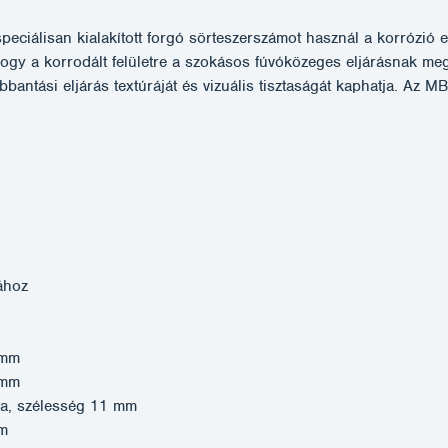
iálisan kialakított forgó sörteszerszámot használ a korrózió eltá
 hogy a korrodált felületre a szokásos fúvóközeges eljárásnak me
antási eljárás textúráját és vizuális tisztaságát kaphatja. Az 
jához
 mm
 mm
ga, szélesség 11 mm
mm