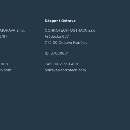
Központ Ostrava
ORAVA s.r.o.
CORROTECH OSTRAVA s.r.o.
8/67
Frýdecká 687
719 00 Ostrava Kunčice
ID: 07688661
 908
+420 602 789 403
ch.com
ostrava@corrotech.com