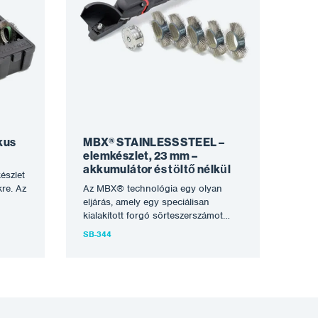
kus
MBX® STAINLESS STEEL –
elemkészlet, 23 mm –
akkumulátor és töltő nélkül
észlet
re. Az
Az MBX® technológia egy olyan
eljárás, amely egy speciálisan
ljárás,
kialakított forgó sörteszerszámot
használ a korrózió eltávolítására, a
SB-344
folyamat tisztítására vagy…