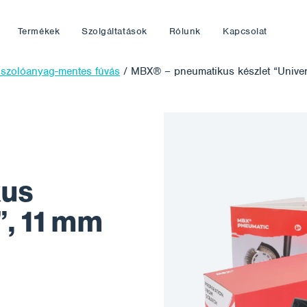
Termékek
Szolgáltatások
Rólunk
Kapcsolat
iszolóanyag-mentes fúvás
/
MBX® – pneumatikus készlet “Unive
kus
”, 11 mm