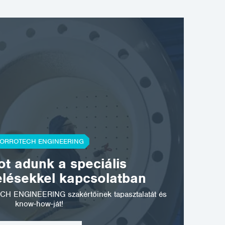
ORROTECH ENGINEERING
t adunk a speciális
elésekkel kapcsolatban
CH ENGINEERING szakértőinek tapasztalatát és
know-how-ját!