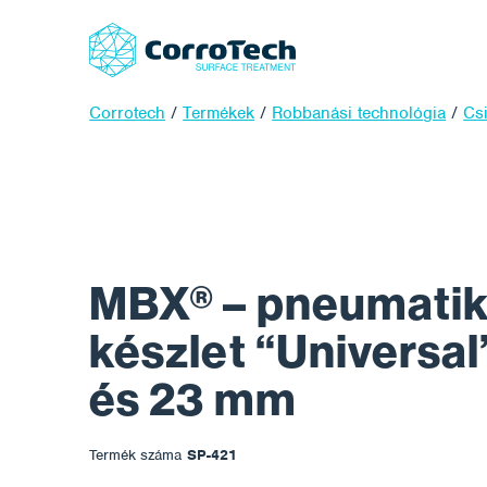
Corrotech
/
Termékek
/
Robbanási technológia
/
Cs
MBX® – pneumati
készlet “Universal
és 23 mm
Termék száma
SP-421