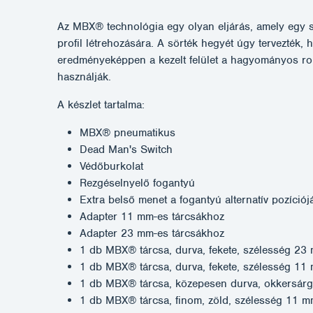
Az MBX® technológia egy olyan eljárás, amely egy spec
profil létrehozására. A sörték hegyét úgy tervezték,
eredményeképpen a kezelt felület a hagyományos robb
használják.
A készlet tartalma:
MBX® pneumatikus
Dead Man's Switch
Védőburkolat
Rezgéselnyelő fogantyú
Extra belső menet a fogantyú alternatív pozíció
Adapter 11 mm-es tárcsákhoz
Adapter 23 mm-es tárcsákhoz
1 db MBX® tárcsa, durva, fekete, szélesség 23
1 db MBX® tárcsa, durva, fekete, szélesség 11
1 db MBX® tárcsa, közepesen durva, okkersár
1 db MBX® tárcsa, finom, zöld, szélesség 11 