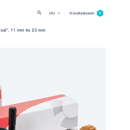
HU
Követeléseim
rsal”, 11 mm és 23 mm
Keresés