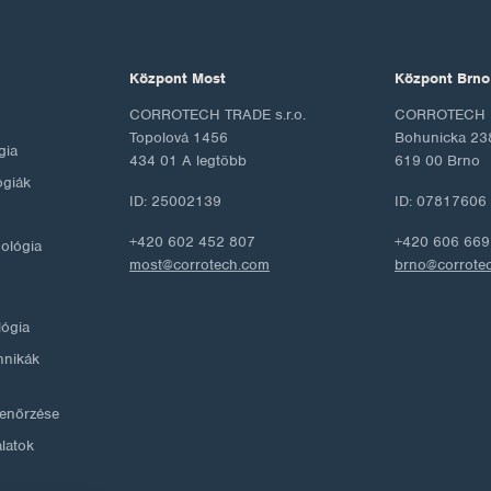
Központ Most
Központ Brno
CORROTECH TRADE s.r.o.
CORROTECH M
Topolová 1456
Bohunicka 23
gia
434 01 A legtöbb
619 00 Brno
ógiák
ID: 25002139
ID: 07817606
+420 602 452 807
+420 606 669
nológia
most@corrotech.com
brno@corrote
lógia
hnikák
llenőrzése
álatok