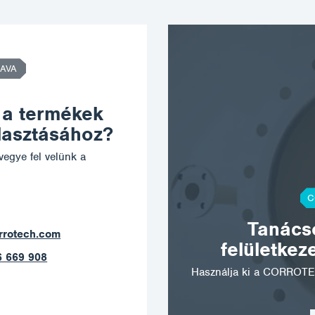
AVA
 a termékek
álasztásához?
vegye fel velünk a
C
Tanácso
rava@corrotech.com
felületkez
0 602 789 403
Használja ki a CORROTE