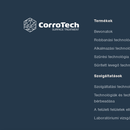
Termékek
Bevonatok
Robbanási technoló
Alkalmazási technol
Szűrési technológia
Sűrített levegő tech
Szolgáltatások
Szolgáltatási techno
Technológiák és tec
bérbeadása
A felületi felületek e
Laboratóriumi vizsg