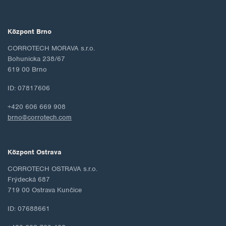
Központ Brno
CORROTECH MORAVA s.r.o.
Bohunicka 238/67
619 00 Brno
ID: 07817606
+420 606 669 908
brno@corrotech.com
Központ Ostrava
CORROTECH OSTRAVA s.r.o.
Frýdecká 687
719 00 Ostrava Kunčice
ID: 07688661