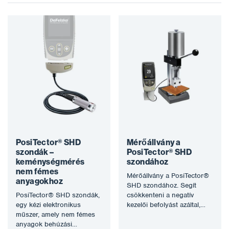
PosiTector® SHD
Mérőállvány a
szondák –
PosiTector® SHD
keménységmérés
szondához
nem fémes
Mérőállvány a PosiTector®
anyagokhoz
SHD szondához. Segít
PosiTector® SHD szondák,
csökkenteni a negatív
egy kézi elektronikus
kezelői befolyást azáltal,
műszer, amely nem fémes
hogy biztosítja a szonda
anyagok behúzási
szabályozott és