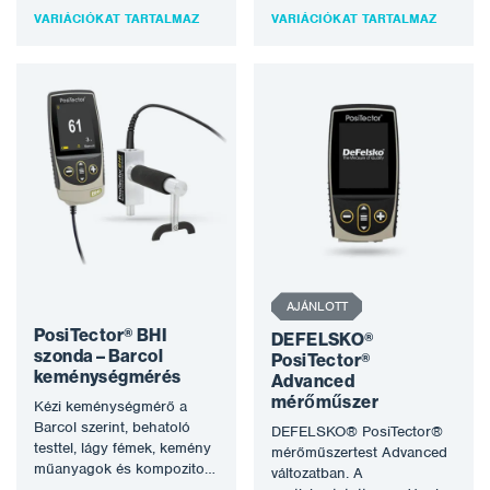
keménységét méri. Kétféle
megismételhető
VARIÁCIÓKAT TARTALMAZ
VARIÁCIÓKAT TARTALMAZ
keménységmérő modell áll
merőleges…
rendelkezésre különböző…
AJÁNLOTT
PosiTector® BHI
DEFELSKO®
szonda – Barcol
PosiTector®
keménységmérés
Advanced
mérőműszer
Kézi keménységmérő a
Barcol szerint, behatoló
DEFELSKO® PosiTector®
testtel, lágy fémek, kemény
mérőműszertest Advanced
műanyagok és kompozitok
változatban. A
keménységének mérésére.