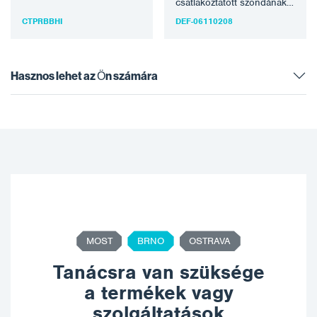
csatlakoztatott szondának
A lágy fémek, például az…
megfelelően az adott típusú
CTPRBBHI
DEF-06110208
mérés mérőeszközévé válik.
Belső memória 250 000
mérés…
Hasznos lehet az Ön számára
MOST
BRNO
OSTRAVA
Tanácsra van szüksége
a termékek vagy
szolgáltatások