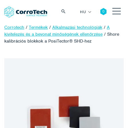
HU
Corrotech
/
Termékek
/
Alkalmazási technológiák
/
A
kivitelezés és a bevonat minőségének ellenőrzése
/
Shore
kalibrációs blokkok a PosiTector® SHD-hez
Keresés