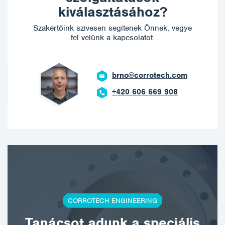
kiválasztásához?
Szakértőink szívesen segítenek Önnek, vegye
fel velünk a kapcsolatot.
brno@corrotech.com
+420 606 669 908
CORROTECH ENGINEERING
Tanácsot adunk a speciális