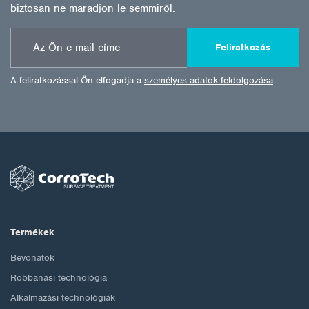
biztosan ne maradjon le semmiről.
Feliratkozás
A feliratkozással Ön elfogadja a
személyes adatok feldolgozása
.
Termékek
Bevonatok
Robbanási technológia
Alkalmazási technológiák