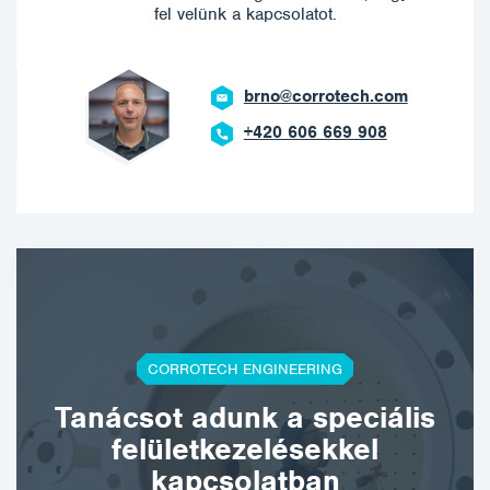
fel velünk a kapcsolatot.
brno@corrotech.com
+420 606 669 908
CORROTECH ENGINEERING
Tanácsot adunk a speciális
felületkezelésekkel
kapcsolatban