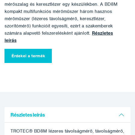
mérőszalag és keresztlézer egy készülékben. A BD8M
kompakt multifunkciós mérőműszer három hasznos
mérőműszer (lézeres távolságmérő, keresztlézer,
szorítómérő) funkcióit egyesíti, ezért a szakemberek
számára alapvető felszerelésként ajánlott.
Részletes
leírás
Érdekel a termék
Részletes leírás
TROTEC® BD8M lézeres távolságmérő, távolságmérő,