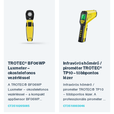
mobileszközön.…
TROTEC® BF06WP
Infravörös hőmérő /
Luxmeter –
pirométer TROTEC®
okostelefonos
TP10 – többpontos
vezérléssel
lézer
A TROTEC® BF06WP
Infravörös hőmérő /
Luxmeter – okostelefonos
pirométer TROTEC® TP10
vezérléssel – a kompakt
– többpontos lézer. A
appSensor BF06WP
professzionális pirométer a
segítségével értékeli a
minőségi pirométerek
CT3510205085
CT3510003046
beltéri és kültéri világítást.
kategóriájában a precíz
A…
mérési technológiát,…