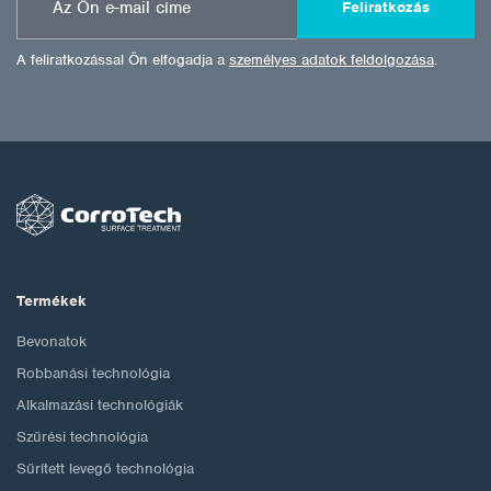
Feliratkozás
A feliratkozással Ön elfogadja a
személyes adatok feldolgozása
.
Termékek
Bevonatok
Robbanási technológia
Alkalmazási technológiák
Szűrési technológia
Sűrített levegő technológia