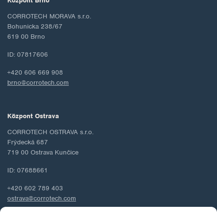
Központ Brno
CORROTECH MORAVA s.r.o.
Bohunicka 238/67
619 00 Brno
ID: 07817606
+420 606 669 908
brno@corrotech.com
Központ Ostrava
CORROTECH OSTRAVA s.r.o.
Frýdecká 687
719 00 Ostrava Kunčice
ID: 07688661
+420 602 789 403
ostrava@corrotech.com