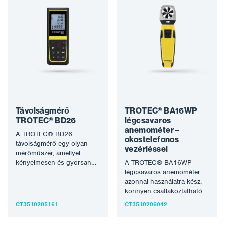
Távolságmérő
TROTEC® BA16WP
TROTEC® BD26
légcsavaros
anemométer –
A TROTEC® BD26
okostelefonos
távolságmérő egy olyan
vezérléssel
mérőműszer, amellyel
kényelmesen és gyorsan
A TROTEC® BA16WP
meghatározhatja a
légcsavaros anemométer
távolságokat, területeket és
azonnal használatra kész,
térfogatokat lézeres
könnyen csatlakoztatható
pontossággal, még…
egy alkalmazáshoz, majd az
CT3510205161
CT3510206042
összes mért értéket
megjelenítheti egy