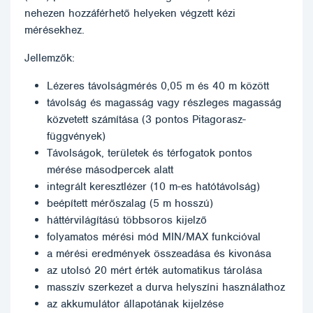
nehezen hozzáférhető helyeken végzett kézi
mérésekhez.
Jellemzők:
Lézeres távolságmérés 0,05 m és 40 m között
távolság és magasság vagy részleges magasság
közvetett számítása (3 pontos Pitagorasz-
függvények)
Távolságok, területek és térfogatok pontos
mérése másodpercek alatt
integrált keresztlézer (10 m-es hatótávolság)
beépített mérőszalag (5 m hosszú)
háttérvilágítású többsoros kijelző
folyamatos mérési mód MIN/MAX funkcióval
a mérési eredmények összeadása és kivonása
az utolsó 20 mért érték automatikus tárolása
masszív szerkezet a durva helyszíni használathoz
az akkumulátor állapotának kijelzése