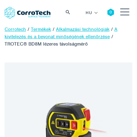
HU
Corrotech
/
Termékek
/
Alkalmazási technológiák
/
A
kivitelezés és a bevonat minőségének ellenőrzése
/
TROTEC® BD8M lézeres távolságmérő
Keresés