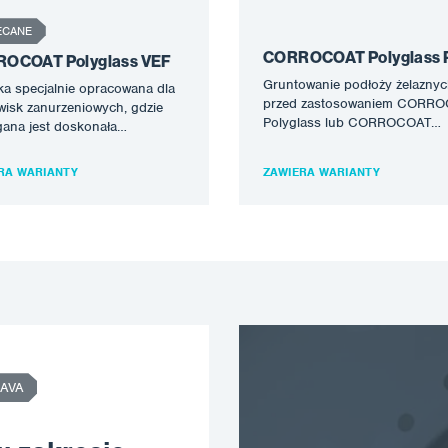
ECANE
CORROCOAT Polyglass 
OCOAT Polyglass VEF
Gruntowanie podłoży żelazny
a specjalnie opracowana dla
przed zastosowaniem CORR
isk zanurzeniowych, gdzie
Polyglass lub CORROCOAT
ana jest doskonała
Polyglass VE. Może być równi
ność chemiczna. Polyglass
stosowany do poprawy
st odpowiedni dla wielu
RA WARIANTY
ZAWIERA WARIANTY
przyczepności pomiędzy
wisk chemicznych…
istniejącymi…
AVA