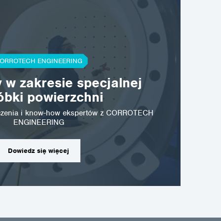
ORROTECH ENGINEERING
 w zakresie specjalnej
óbki powierzchni
dczenia i know-how ekspertów z CORROTECH
ENGINEERING
Dowiedz się więcej