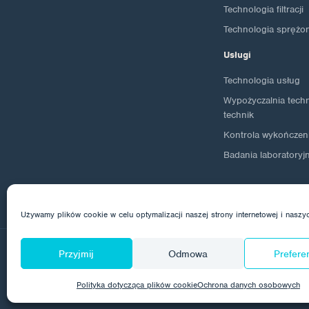
Technologia filtracji
Technologia sprężo
Usługi
Technologia usług
Wypożyczalnia techno
technik
Kontrola wykończen
Badania laboratoryj
Używamy plików cookie w celu optymalizacji naszej strony internetowej i naszy
Przyjmij
Odmowa
Prefere
© 2026 Corrotech
O nas
Kontakt
Ochrona dany
Polityka dotycząca plików cookie
Ochrona danych osobowych