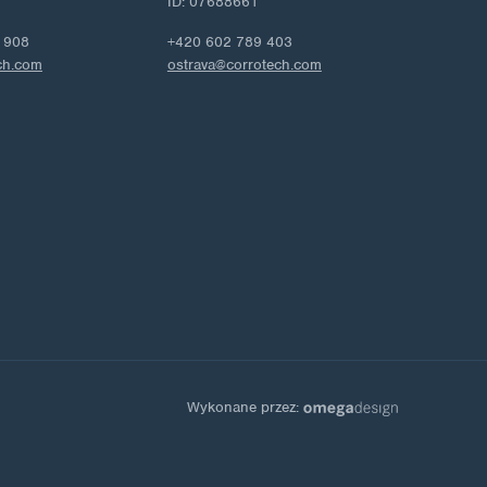
ID: 07688661
 908
+420 602 789 403
ch.com
ostrava@corrotech.com
Wykonane przez: