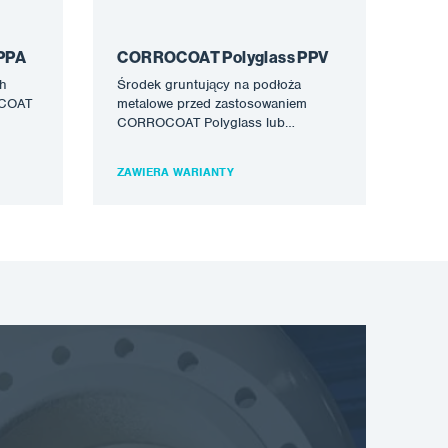
PPA
CORROCOAT Polyglass PPV
ch
Środek gruntujący na podłoża
OCOAT
metalowe przed zastosowaniem
CORROCOAT Polyglass lub
eż
CORROCOAT Polyglass VE, gdzie
temperatury robocze są powyżej
ZAWIERA WARIANTY
80°C. Może…