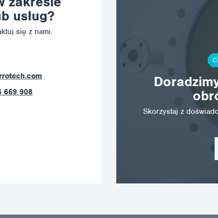
w zakresie
b usług?
ktuj się z nami.
C
corrotech.com
Doradzimy
 789 403
obr
Skorzystaj z doświa