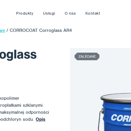
Produkty
Usługi
O nas
Kontakt
owe
/
CORROCOAT Corroglass AR4
oglass
ZALECANE
kopolimer
ropłatkami szklanymi.
 maksymalnej odporności
 podchloryn sodu.
Opis