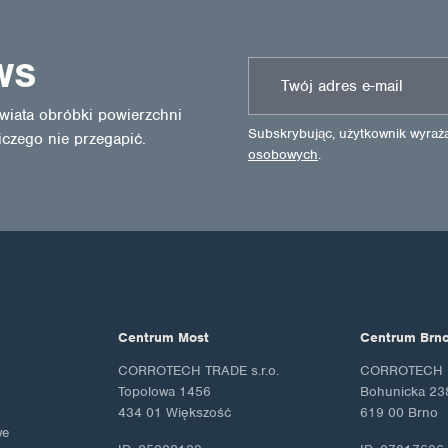
WS
wiata obróbki powierzchni
Subskrybując, użytkownik wyra
iczego nie przegapić.
osobowych
.
Centrum Most
Centrum Brn
CORROTECH TRADE s.r.o.
CORROTECH M
Topolowa 1456
Bohunicka 23
434 01 Większość
619 00 Brno
we