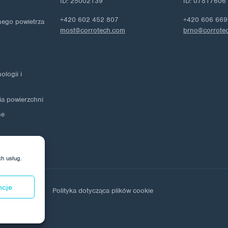
ID: 25002139
ID: 07817606
+420 602 452 807
+420 606 669
nego powietrza
most@corrotech.com
brno@corrote
logii i
ia powierzchni
ne
ch usług.
ncje
ch osobowych
Polityka dotycząca plików cookie