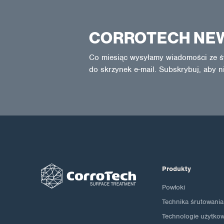
CORROTECH NE
Co miesiąc wysyłamy wiadomości ze ś
do skrzynek e-mail. Subskrybuj, aby n
Produkty
Powłoki
Technika śrutowania
Technologie użytko