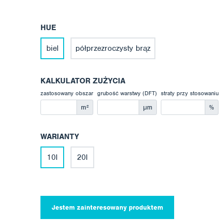
HUE
biel
półprzezroczysty brąz
KALKULATOR ZUŻYCIA
zastosowany obszar
grubość warstwy (DFT)
straty przy stosowaniu
m²
μm
%
WARIANTY
10l
20l
Jestem zainteresowany produktem