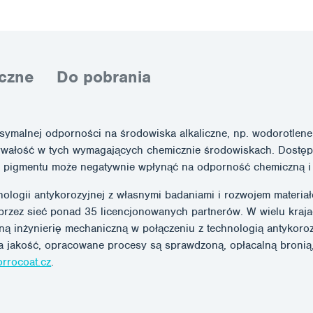
czne
Do pobrania
symalnej odporności na środowiska alkaliczne, np. wodorotlen
rwałość w tych wymagających chemicznie środowiskach. Dostępne 
k pigmentu może negatywnie wpłynąć na odporność chemiczną i 
ogii antykorozyjnej z własnymi badaniami i rozwojem materiałó
przez sieć ponad 35 licencjonowanych partnerów. W wielu kraja
inżynierię mechaniczną w połączeniu z technologią antykoroz
a jakość, opracowane procesy są sprawdzoną, opłacalną bronią,
rrocoat.cz
.