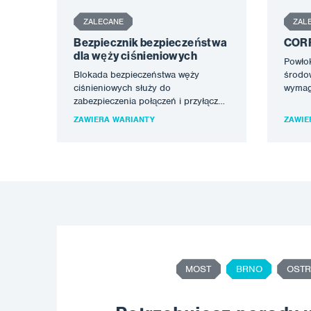
ZALECANE
ZAL
Bezpiecznik bezpieczeństwa
CORR
dla węży ciśnieniowych
Powłok
Blokada bezpieczeństwa węży
środow
ciśnieniowych służy do
wymag
zabezpieczenia połączeń i przyłączy
odpor
węży ciśnieniowych do siebie lub do
VEF je
ZAWIERA WARIANTY
ZAWIE
urządzeń. Bezpieczniki rozłączające
środo
węża…
MOST
BRNO
OSTR