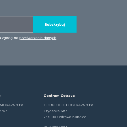
Subskrybuj
ża zgodę na
przetwarzanie danych
o
Centrum Ostrava
ORAVA s.r.o.
CORROTECH OSTRAVA s.r.o.
8/67
Frýdecká 687
719 00 Ostrawa Kunčice