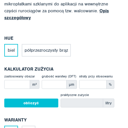
mikropłatkami szklanymi do aplikacji na wewnętrzne
części rurociągów za pomocą tzw. walcowanie.
Opis
szczegółowy
HUE
biel
półprzezroczysty brąz
KALKULATOR ZUŻYCIA
zastosowany obszar
grubość warstwy (DFT)
straty przy stosowaniu
m²
μm
%
praktyczne zużycie
obliczyć
litry
WARIANTY