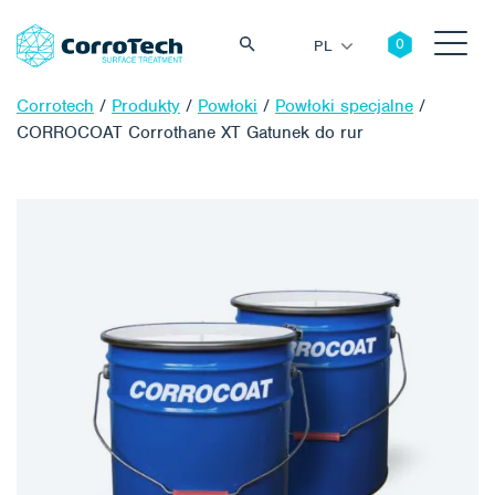
PL
Corrotech
/
Produkty
/
Powłoki
/
Powłoki specjalne
/
CORROCOAT Corrothane XT Gatunek do rur
Szukaj