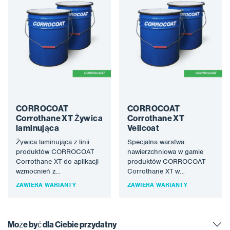
CORROCOAT
CORROCOAT
Corrothane XT Żywica
Corrothane XT
laminująca
Veilcoat
Żywica laminująca z linii
Specjalna warstwa
produktów CORROCOAT
nawierzchniowa w gamie
Corrothane XT do aplikacji
produktów CORROCOAT
wzmocnień z
Corrothane XT w
wykorzystaniem tkanin z
agresywnych środowiskach
ZAWIERA WARIANTY
ZAWIERA WARIANTY
włókna szklanego w
chemicznych, które w
środowiskach, gdzie…
przeciwnym razie
zniszczyłyby płatki
szklane…
Może być dla Ciebie przydatny