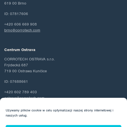
619 00 Brno
ID: 07817606
+420 606 669 908
brno@corrotech.com
Centrum Ostrava
CORROTECH OSTRAVA s.r.o.
Frýdecká 687
719 00 Ostrawa Kunčice
ID: 07688661
+420 602 789 403
ostrava@corrotech.com
Używamy plików cookie w celu optymalizacji naszej strony internetowej i
naszych usług.
© 2026 Corrotech