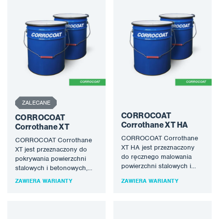
ZALECANE
CORROCOAT
CORROCOAT
Corrothane XT HA
Corrothane XT
CORROCOAT Corrothane
CORROCOAT Corrothane
XT HA jest przeznaczony
XT jest przeznaczony do
do ręcznego malowania
pokrywania powierzchni
powierzchni stalowych i
stalowych i betonowych,
betonowych, gdzie
gdzie wymagana jest
ZAWIERA WARIANTY
ZAWIERA WARIANTY
wymagana jest wysoka
wysoka odporność na
odporność na chemikalia…
chemikalia i ekstremalnie…