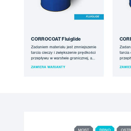
CORROCOAT Fluiglide
CORR
Zadaniem materiału jest zmniejszenie
Zadani
tarcia cieczy i zwiększenie prędkości
tarcia
przepływu w warstwie granicznej, a
przepł
tym samym zmniejszenie
tym s
ZAWIERA WARIANTY
ZAWIE
zapotrzebowania na moc…
zapot
MOST
BRNO
OSTR