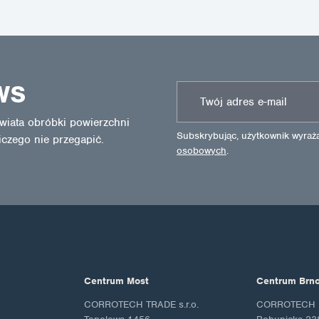
WS
wiata obróbki powierzchni
Subskrybując, użytkownik wyra
iczego nie przegapić.
osobowych
.
Centrum Most
Centrum Brn
CORROTECH TRADE s.r.o.
CORROTECH M