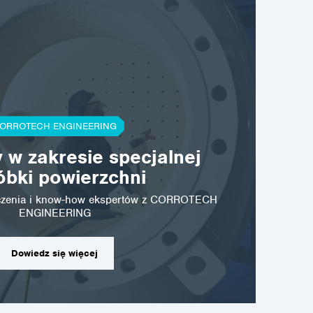
ORROTECH ENGINEERING
ostrava@corrotech.com
 w zakresie specjalnej
+420 602 789 403
óbki powierzchni
dczenia i know-how ekspertów z CORROTECH
ENGINEERING
Dowiedz się więcej