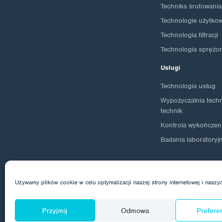
Technika śrutowania
Technologie użytko
Technologia filtracji
Technologia sprężo
Usługi
Technologia usług
Wypożyczalnia techno
technik
Kontrola wykończen
Badania laboratoryj
Używamy plików cookie w celu optymalizacji naszej strony internetowej i naszy
Przyjmij
Odmowa
Prefere
© 2026 Corrotech
O nas
Kontakt
Ochrona dany