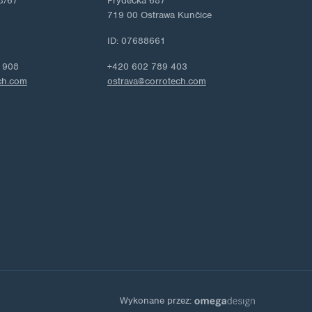
8/67
Frýdecká 687
719 00 Ostrawa Kunčice
ID: 07688661
 908
+420 602 789 403
ch.com
ostrava@corrotech.com
Wykonane przez: