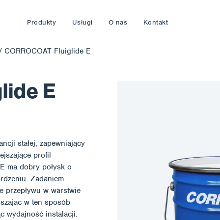
Produkty
Usługi
O nas
Kontakt
/
CORROCOAT Fluiglide E
ide E
cji stałej, zapewniający
jszające profil
E ma dobry połysk o
ardzeniu. Zadaniem
nie przepływu w warstwie
jszając w ten sposób
c wydajność instalacji.