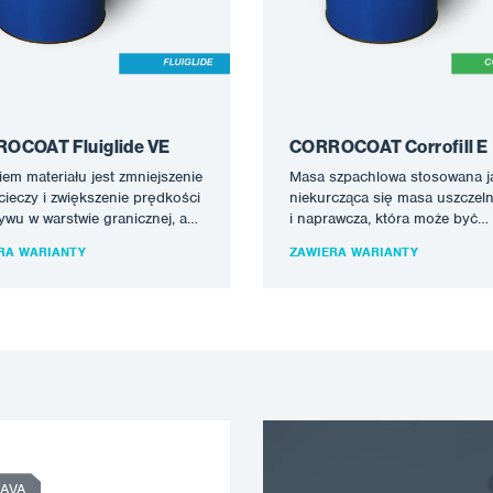
OCOAT Fluiglide VE
CORROCOAT Corrofill E
em materiału jest zmniejszenie
Masa szpachlowa stosowana j
 cieczy i zwiększenie prędkości
niekurcząca się masa uszczeln
ywu w warstwie granicznej, a
i naprawcza, która może być
amym zmniejszenie
nakładana na epoksydową,
RA WARIANTY
ZAWIERA WARIANTY
rzebowania na moc…
poliestrową lub winyloestrową
warstwę…
AVA