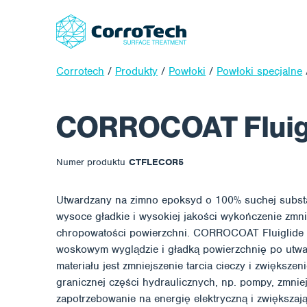
Corrotech
/
Produkty
/
Powłoki
/
Powłoki specjalne
CORROCOAT Fluigl
Numer produktu
CTFLECOR5
Utwardzany na zimno epoksyd o 100% suchej substan
wysoce gładkie i wysokiej jakości wykończenie zmnie
chropowatości powierzchni. CORROCOAT Fluiglide 
woskowym wyglądzie i gładką powierzchnię po utw
materiału jest zmniejszenie tarcia cieczy i zwiększe
granicznej części hydraulicznych, np. pompy, zmnie
zapotrzebowanie na energię elektryczną i zwiększają