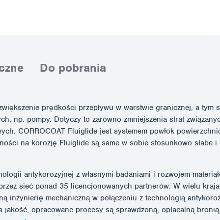
czne
Do pobrania
 i zwiększenie prędkości przepływu w warstwie granicznej, a ty
h, np. pompy. Dotyczy to zarówno zmniejszenia strat związanych
ych. CORROCOAT Fluiglide jest systemem powłok powierzchni
ności na korozję Fluiglide są same w sobie stosunkowo słabe i
ogii antykorozyjnej z własnymi badaniami i rozwojem materiałó
przez sieć ponad 35 licencjonowanych partnerów. W wielu kraja
inżynierię mechaniczną w połączeniu z technologią antykoroz
a jakość, opracowane procesy są sprawdzoną, opłacalną bronią,