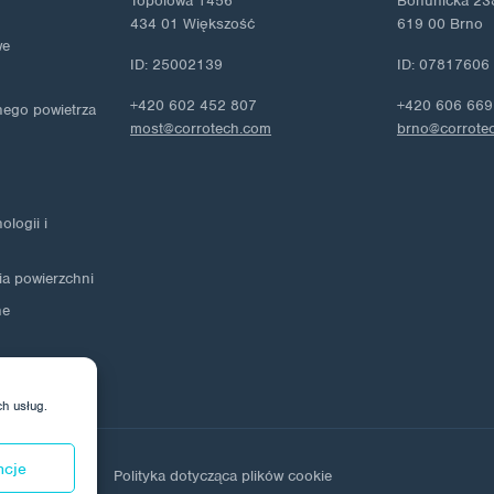
Topolowa 1456
Bohunicka 23
434 01 Większość
619 00 Brno
we
ID: 25002139
ID: 07817606
+420 602 452 807
+420 606 669
nego powietrza
most@corrotech.com
brno@corrote
logii i
ia powierzchni
ne
ch usług.
ncje
ch osobowych
Polityka dotycząca plików cookie