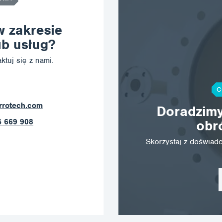
w zakresie
b usług?
ktuj się z nami.
C
rrotech.com
Doradzimy
6 669 908
obr
Skorzystaj z doświa