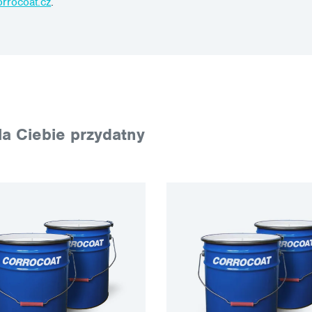
rrocoat.cz
.
a Ciebie przydatny