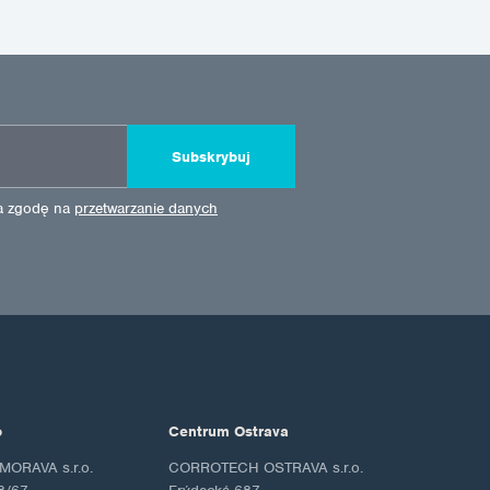
Subskrybuj
ża zgodę na
przetwarzanie danych
o
Centrum Ostrava
ORAVA s.r.o.
CORROTECH OSTRAVA s.r.o.