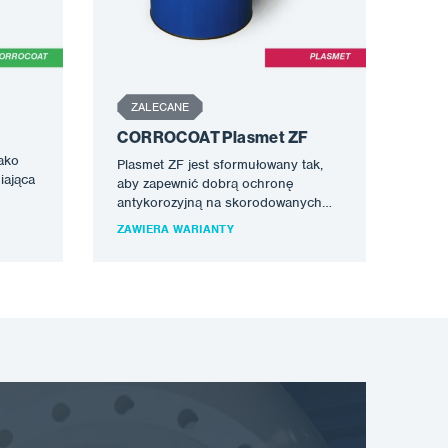
ZALECANE
CORROCOAT Plasmet ZF
ako
Plasmet ZF jest sformułowany tak,
iająca
aby zapewnić dobrą ochronę
antykorozyjną na skorodowanych
metalach z minimalną obróbką
ZAWIERA WARIANTY
powierzchni, może być również…