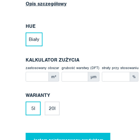
Opis szczegółowy
HUE
Biały
KALKULATOR ZUŻYCIA
zastosowany obszar
grubość warstwy (DFT)
straty przy stosowaniu
m²
μm
%
WARIANTY
5l
20l