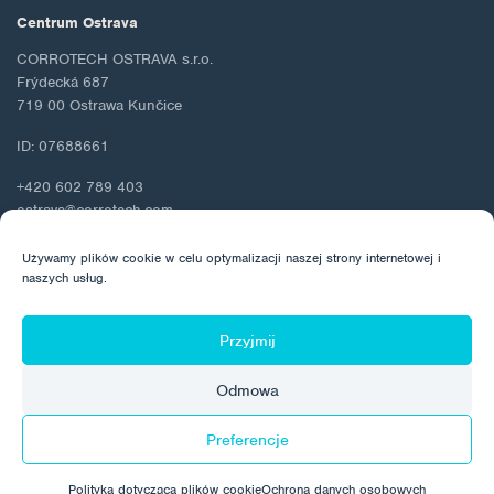
Centrum Ostrava
CORROTECH OSTRAVA s.r.o.
Frýdecká 687
719 00 Ostrawa Kunčice
ID: 07688661
+420 602 789 403
ostrava@corrotech.com
Używamy plików cookie w celu optymalizacji naszej strony internetowej i
naszych usług.
© 2026 Corrotech
Przyjmij
O nas
Kontakt
Ochrona danych osobowych
Odmowa
Polityka dotycząca plików cookie
Preferencje
Wykonane przez:
Polityka dotycząca plików cookie
Ochrona danych osobowych