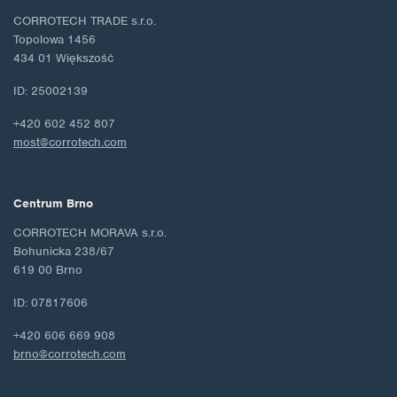
CORROTECH TRADE s.r.o.
Topolowa 1456
434 01 Większość
ID: 25002139
+420 602 452 807
most@corrotech.com
Centrum Brno
CORROTECH MORAVA s.r.o.
Bohunicka 238/67
619 00 Brno
ID: 07817606
+420 606 669 908
brno@corrotech.com