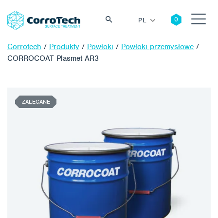
PL
Corrotech
/
Produkty
/
Powłoki
/
Powłoki przemysłowe
/
CORROCOAT Plasmet AR3
Szukaj
ZALECANE