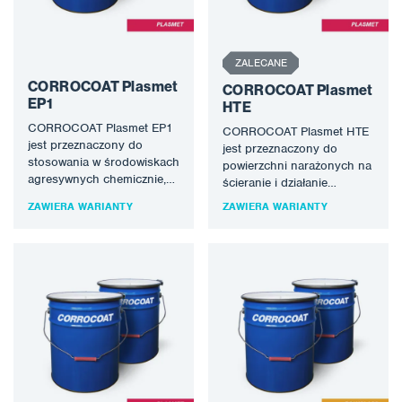
ZALECANE
CORROCOAT Plasmet
CORROCOAT Plasmet
EP1
HTE
CORROCOAT Plasmet EP1
CORROCOAT Plasmet HTE
jest przeznaczony do
jest przeznaczony do
stosowania w środowiskach
powierzchni narażonych na
agresywnych chemicznie,
ścieranie i działanie
takich jak korpusy pomp,
chemikaliów. Materiał ten
ZAWIERA WARIANTY
ZAWIERA WARIANTY
wirniki, kolana rur,
stosowany jest w
mieszadła i…
cyklonach, zbiornikach…