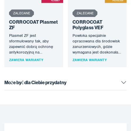
ZALECANE
ZALECANE
CORROCOAT Plasmet
CORROCOAT
ZF
Polyglass VEF
Plasmet ZF jest
Powłoka specjalnie
sformułowany tak, aby
opracowana dla środowisk
zapewnić dobrą ochronę
zanurzeniowych, gdzie
antykorozyjną na
wymagana jest doskonała
skorodowanych metalach z
odporność chemiczna.
ZAWIERA WARIANTY
ZAWIERA WARIANTY
minimalną obróbką
Polyglass VEF jest
powierzchni, może być
odpowiedni dla wielu
również…
środowisk chemicznych…
Może być dla Ciebie przydatny