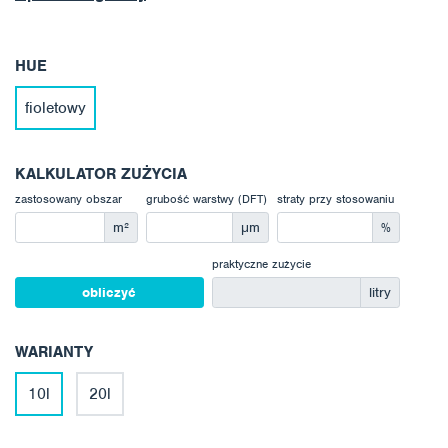
HUE
fioletowy
KALKULATOR ZUŻYCIA
zastosowany obszar
grubość warstwy (DFT)
straty przy stosowaniu
m²
μm
%
praktyczne zużycie
obliczyć
litry
WARIANTY
10l
20l