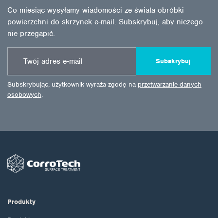
Co miesiąc wysyłamy wiadomości ze świata obróbki
powierzchni do skrzynek e-mail. Subskrybuj, aby niczego
nie przegapić.
Subskrybuj
Subskrybując, użytkownik wyraża zgodę na
przetwarzanie danych
osobowych
.
Produkty