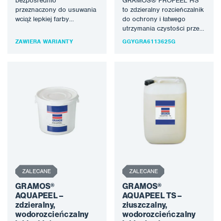
bezpośrednio
GRAMOS® PROPEEL HS
przeznaczony do usuwania
to zdzieralny rozcieńczalnik
wciąż lepkiej farby
do ochrony i łatwego
GRAMOS® OVENCOAT, nie
utrzymania czystości przed
jest rozcieńczony, może być
rozpryskami farby oraz
ZAWIERA WARIANTY
GGYGRA6113625G
stosowany jako klasyczny…
łatwej konserwacji ścian
poza…
ZALECANE
ZALECANE
GRAMOS®
GRAMOS®
AQUAPEEL –
AQUAPEEL TS –
zdzieralny,
złuszczalny,
wodorozcieńczalny
wodorozcieńczalny