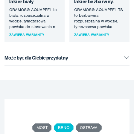
lakier biały
lakier bezbarwny.
GRAMOS® AQUAPEEL to
GRAMOS® AQUAPEEL TS
biała, rozpuszczalna w
to bezbarwna,
wodzie, tymczasowa
rozpuszczalna w wodzie,
powłoka do stosowania na
tymczasowa powłoka
wszystkich gładkich,
powierzchniowa do
ZAWIERA WARIANTY
ZAWIERA WARIANTY
czystych, metalowych
stosowania na wszystkich
powierzchniach w celu
gładkich, czystych,
zapewnienia…
metalowych powierzchniach
w…
Może być dla Ciebie przydatny
MOST
BRNO
OSTRAVA