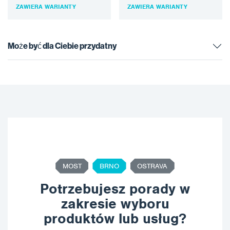
zawartość suchej masy
konstrukcji stalowych na
ZAWIERA WARIANTY
ZAWIERA WARIANTY
stałej z krótkim czasem
lądzie, gdzie wymagany jest
schnięcia…
krótki czas obsługi…
Może być dla Ciebie przydatny
MOST
BRNO
OSTRAVA
Potrzebujesz porady w
zakresie wyboru
produktów lub usług?