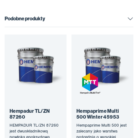
Podobne produkty
Hempadur TL/ZN
Hempaprime Multi
87260
500 Winter 45953
HEMPADUR TL/ZN 87260
Hempaprime Multi 500 jest
jest dwuskładnikową
zalecany jako warstwa
powłoką epoksydową
pośrednia o wysokiej