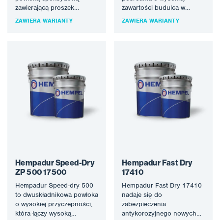
zawierającą proszek
zawartości budulca w
cynkowy. Wysokiej jakości
systemach powłok o
ZAWIERA WARIANTY
ZAWIERA WARIANTY
powłoki firmy HEMPEL
wysokiej wydajności, gdzie
pomagają chronić
wymagana…
najcenniejsze budynki i…
Hempadur Speed-Dry
Hempadur Fast Dry
ZP 500 17500
17410
Hempadur Speed-dry 500
Hempadur Fast Dry 17410
to dwuskładnikowa powłoka
nadaje się do
o wysokiej przyczepności,
zabezpieczenia
która łączy wysoką
antykorozyjnego nowych