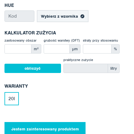
HUE
Wybierz z wzornika
KALKULATOR ZUŻYCIA
zastosowany obszar
grubość warstwy (DFT)
straty przy stosowaniu
m²
μm
%
praktyczne zużycie
obliczyć
litry
WARIANTY
20l
Jestem zainteresowany produktem