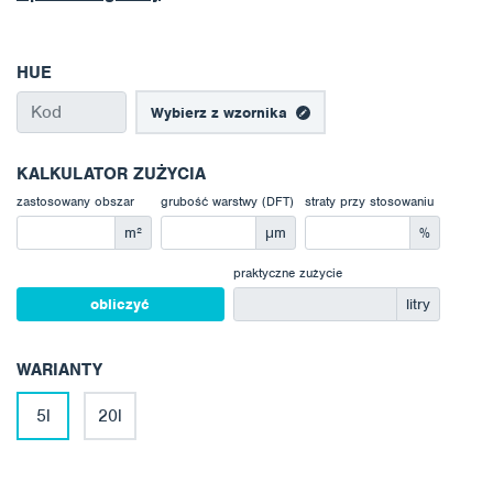
HUE
Wybierz z wzornika
KALKULATOR ZUŻYCIA
zastosowany obszar
grubość warstwy (DFT)
straty przy stosowaniu
m²
μm
%
praktyczne zużycie
obliczyć
litry
WARIANTY
5l
20l