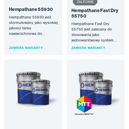
ZALECANE
Hempathane 55930
Hempathane Fast Dry
55750
Hempathane 55930 jest
sformułowany jako wysokiej
Hempathane Fast Dry
jakości farba
55750 jest zalecany do
nawierzchniowa do
stosowania jako
ochrony konstrukcji
jednowarstwowy system
stalowych w trudnych
powłokowy o wysokiej
ZAWIERA WARIANTY
ZAWIERA WARIANTY
warunkach korozyjnych,
nośności, spełniający
gdzie wymagana jest…
wymagania niskiej
zawartości LZO…