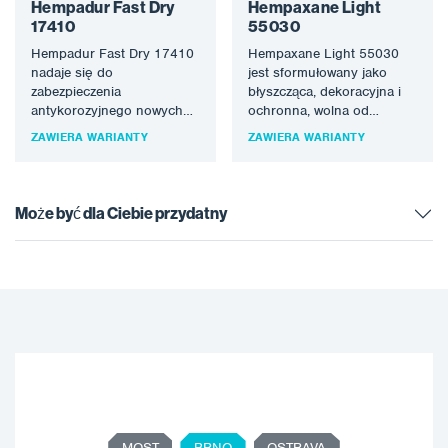
Hempadur Fast Dry
Hempaxane Light
17410
55030
Hempadur Fast Dry 17410
Hempaxane Light 55030
nadaje się do
jest sformułowany jako
zabezpieczenia
błyszcząca, dekoracyjna i
antykorozyjnego nowych
ochronna, wolna od
konstrukcji stalowych na
izocyjanianów farba
ZAWIERA WARIANTY
ZAWIERA WARIANTY
lądzie, gdzie wymagany jest
nawierzchniowa do
krótki czas obsługi…
ochrony stali w silnie…
Może być dla Ciebie przydatny
MOST
BRNO
OSTRAVA