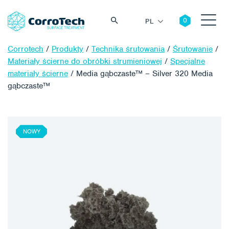
PL
Corrotech
/
Produkty
/
Technika śrutowania
/
Śrutowanie
/
Materiały ścierne do obróbki strumieniowej
/
Specjalne
materiały ścierne
/
Media gąbczaste™ – Silver 320 Media
gąbczaste™
Szukaj
NOWY