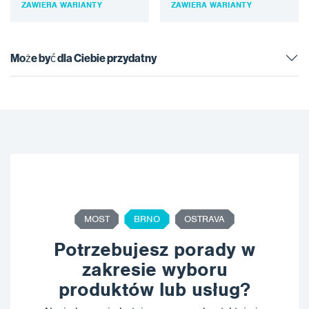
ZAWIERA WARIANTY
ZAWIERA WARIANTY
wymagane jest selektywne
powierzchni. Silver 16
usuwanie farby i korozji
Sponge Media™ jest
oraz…
idealnym…
Może być dla Ciebie przydatny
MOST
BRNO
OSTRAVA
Potrzebujesz porady w
zakresie wyboru
produktów lub usług?