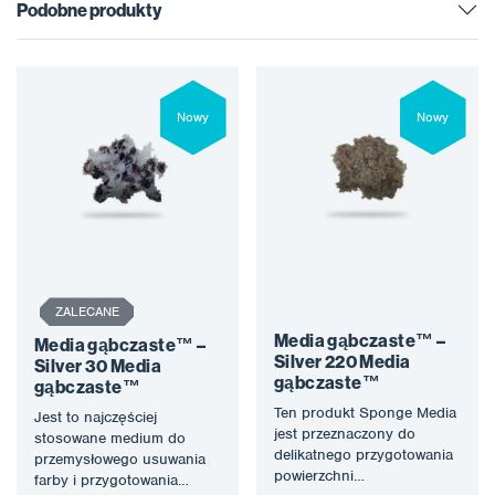
Podobne produkty
Nowy
Nowy
ZALECANE
Media gąbczaste™ –
Media gąbczaste™ –
Silver 220 Media
Silver 30 Media
gąbczaste™
gąbczaste™
Ten produkt Sponge Media
Jest to najczęściej
jest przeznaczony do
stosowane medium do
delikatnego przygotowania
przemysłowego usuwania
powierzchni
farby i przygotowania