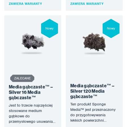
przemysłowych, wznawiania
powierzchni. Silver 30
ZAWIERA WARIANTY
ZAWIERA WARIANTY
istniejących powłok lub
Sponge Media™ jest
delikatnej obróbki podłoża.
idealnym rozwiązaniem,
Gąbka impregnowana…
gdy…
Nowy
Nowy
ZALECANE
Media gąbczaste™ –
Media gąbczaste™ –
Silver 120 Media
Silver 16 Media
gąbczaste™
gąbczaste™
Ten produkt Sponge
Jest to trzecie najczęściej
Media™ jest przeznaczony
stosowane medium
do przygotowywania
gąbkowe do
lekkich powierzchni
przemysłowego usuwania
przemysłowych, gdzie
farby i przygotowania