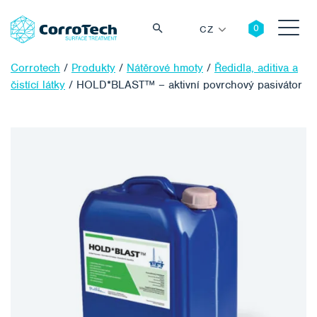
CZ
Corrotech
/
Produkty
/
Nátěrové hmoty
/
Ředidla, aditiva a
čistící látky
/
HOLD*BLAST™ – aktivní povrchový pasivátor
Vyhledávání