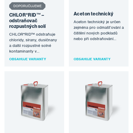
DOPORUČUJEME
Aceton technický
CHLOR*RID™ –
odstraňovač
Aceton technický je určen
rozpustných solí
zejména pro odmašťování a
čištění nových podkladů
CHLOR*RID™ odstraňuje
nebo při odstraňování
chloridy, sírany, dusičnany
starých nátěrů z podkladů
a další rozpustné solné
před jejich dalších…
kontaminanty v
jednoduchém ředění s
OBSAHUJE VARIANTY
OBSAHUJE VARIANTY
pitnou vodou. Je biologicky
odbouratelný, nehořlavý…