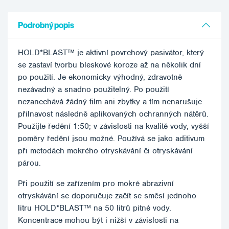
Podrobný popis
HOLD*BLAST™ je aktivní povrchový pasivátor, který
se zastaví tvorbu bleskové koroze až na několik dní
po použití. Je ekonomicky výhodný, zdravotně
nezávadný a snadno použitelný. Po použití
nezanechává žádný film ani zbytky a tím nenarušuje
přilnavost následně aplikovaných ochranných nátěrů.
Použijte ředění 1:50; v závislosti na kvalitě vody, vyšší
poměry ředění jsou možné. Používá se jako aditivum
při metodách mokrého otryskávání či otryskávání
párou.
Při použití se zařízením pro mokré abrazivní
otryskávání se doporučuje začít se směsí jednoho
litru HOLD*BLAST™ na 50 litrů pitné vody.
Koncentrace mohou být i nižší v závislosti na