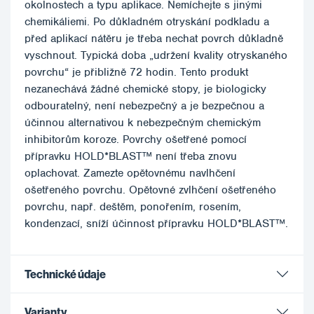
okolnostech a typu aplikace. Nemíchejte s jinými
chemikáliemi. Po důkladném otryskání podkladu a
před aplikací nátěru je třeba nechat povrch důkladně
vyschnout. Typická doba „udržení kvality otryskaného
povrchu“ je přibližně 72 hodin. Tento produkt
nezanechává žádné chemické stopy, je biologicky
odbouratelný, není nebezpečný a je bezpečnou a
účinnou alternativou k nebezpečným chemickým
inhibitorům koroze. Povrchy ošetřené pomocí
přípravku HOLD*BLAST™ není třeba znovu
oplachovat. Zamezte opětovnému navlhčení
ošetřeného povrchu. Opětovné zvlhčení ošetřeného
povrchu, např. deštěm, ponořením, rosením,
kondenzací, sníží účinnost přípravku HOLD*BLAST™.
Technické údaje
Varianty