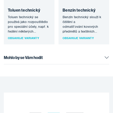
Toluen technický
Benzín technický
Toluen technický se
Benzín technický slouží k
používá jako rozpouštědlo
čištění a
pro speciální účely, např. k
odmašťování kovových
ředění některých
předmětů a textilních
kaučukových lepidel,
materiálů, lze použít i jako
OBSAHUJE VARIANTY
OBSAHUJE VARIANTY
některých barev a laků, k
náplň do zapalovačů a
čištění…
palivo do…
Mohlo by se Vám hodit