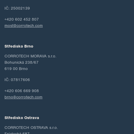
IČ: 25002139
+420 602 452 807
most@corrotech.com
Středisko Brno
CORROTECH MORAVA s.r.o.
Bohunická 238/67
619 00 Brno
IČ: 07817606
+420 606 669 908
brno@corrotech.com
Středisko Ostrava
CORROTECH OSTRAVA s.r.o.
Frýdecká 687