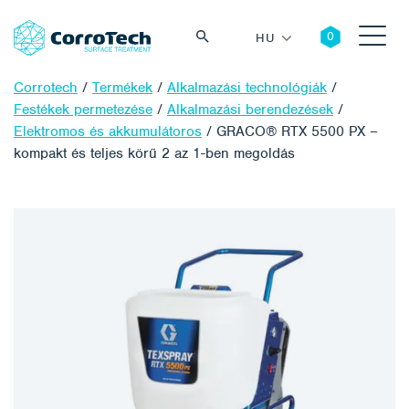
HU
Corrotech
/
Termékek
/
Alkalmazási technológiák
/
Festékek permetezése
/
Alkalmazási berendezések
/
Elektromos és akkumulátoros
/
GRACO® RTX 5500 PX –
kompakt és teljes körű 2 az 1-ben megoldás
Keresés