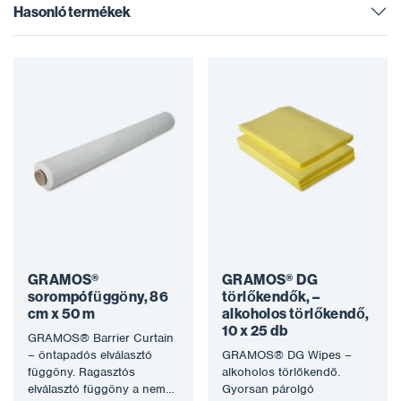
Hasonló termékek
GRAMOS®
GRAMOS® DG
sorompófüggöny, 86
törlőkendők, –
cm x 50 m
alkoholos törlőkendő,
10 x 25 db
GRAMOS® Barrier Curtain
– öntapadós elválasztó
GRAMOS® DG Wipes –
függöny. Ragasztós
alkoholos törlőkendő.
elválasztó függöny a nem
Gyorsan párolgó