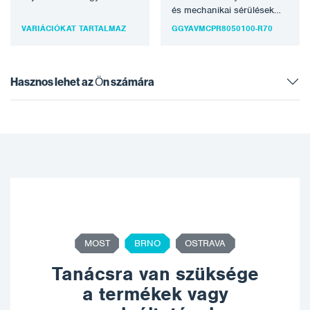
és szennyezett területek
és mechanikai sérülések
közötti átmeneteknél a
elleni védelmére terveztek.
VARIÁCIÓKAT TARTALMAZ
GGYAVMCPR8050100-R70
gyártás során. A…
Ideális a padló és…
Hasznos lehet az Ön számára
MOST
BRNO
OSTRAVA
Tanácsra van szüksége
a termékek vagy