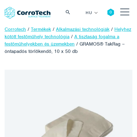
HU
Corrotech
/
Termékek
/
Alkalmazási technológiák
/
Helyhez
kötött festőműhely technológia
/
A tisztaság fogalma a
festőműhelyekben és üzemekben
/
GRAMOS® TakRag –
öntapadós törlőkendő, 10 x 50 db
Keresés