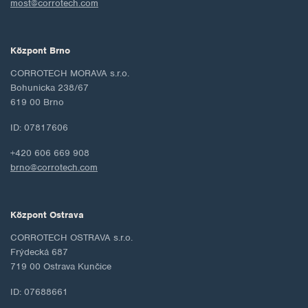
most@corrotech.com
Központ Brno
CORROTECH MORAVA s.r.o.
Bohunicka 238/67
619 00 Brno
ID: 07817606
+420 606 669 908
brno@corrotech.com
Központ Ostrava
CORROTECH OSTRAVA s.r.o.
Frýdecká 687
719 00 Ostrava Kunčice
ID: 07688661