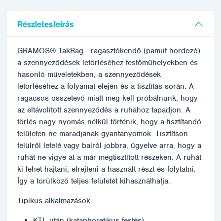
Részletes leírás
GRAMOS® TakRag - ragasztókendő (pamut hordozó)
a szennyeződések letörléséhez festőműhelyekben és
hasonló műveletekben, a szennyeződések
letörléséhez a folyamat elején és a tisztítás során. A
ragacsos összetevő miatt meg kell próbálnunk, hogy
az eltávolított szennyeződés a ruhához tapadjon. A
törlés nagy nyomás nélkül történik, hogy a tisztítandó
felületen ne maradjanak gyantanyomok. Tisztítson
felülről lefelé vagy balról jobbra, ügyelve arra, hogy a
ruhát ne vigye át a már megtisztított részeken. A ruhát
ki lehet hajtani, elrejteni a használt részt és folytatni.
Így a törülköző teljes felületét kihasználhatja.
Tipikus alkalmazások:
KTL után (kataphoretikus festés)