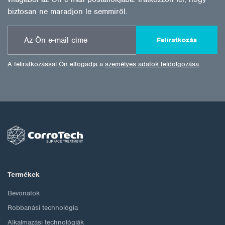
biztosan ne maradjon le semmiről.
Feliratkozás
A feliratkozással Ön elfogadja a
személyes adatok feldolgozása
.
Termékek
Bevonatok
Robbanási technológia
Alkalmazási technológiák