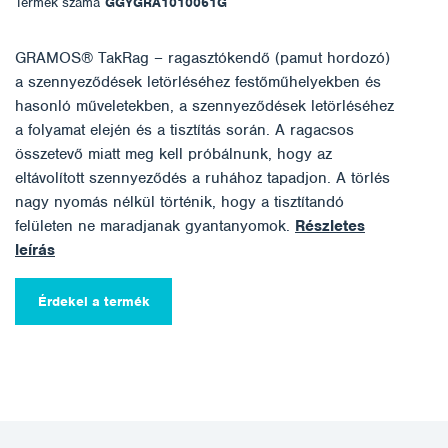
Termék száma
GGYGRA1010061G
GRAMOS® TakRag – ragasztókendő (pamut hordozó)
a szennyeződések letörléséhez festőműhelyekben és
hasonló műveletekben, a szennyeződések letörléséhez
a folyamat elején és a tisztítás során. A ragacsos
összetevő miatt meg kell próbálnunk, hogy az
eltávolított szennyeződés a ruhához tapadjon. A törlés
nagy nyomás nélkül történik, hogy a tisztítandó
felületen ne maradjanak gyantanyomok.
Részletes
leírás
Érdekel a termék