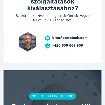
szolgáltatások
kiválasztásához?
Szakértőink szívesen segítenek Önnek, vegye
fel velünk a kapcsolatot.
brno@corrotech.com
+420 606 669 908
CORROTECH ENGINEERING