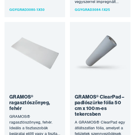
kívánt szennyeződések
vegyszerrel impregnált
hatékony eltávolításához, pl.
kendő. Elsősorban
GGYGRAD3080-1X50
GGYGRAD3084-1X25
textilpor és egyéb…
műanyag termékek
gyártásánál használják a
permetezés előtti törléshez.
…
GRAMOS®
GRAMOS® ClearPad –
ragasztószőnyeg,
padlószürke fólia 50
fehér
cm x 100 m-es
tekercsben
GRAMOS®
ragasztószőnyeg, fehér.
A GRAMOS® ClearPad egy
Ideális a tisztaszobák
átlátszatlan fólia, amelyet a
bejáratai előtt vagy a tiszta
felületek szennyeződések