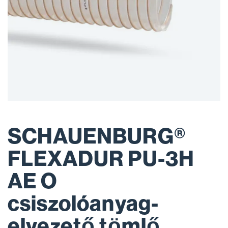
SCHAUENBURG®
FLEXADUR PU-3H
AE O
csiszolóanyag-
elvezető tömlő