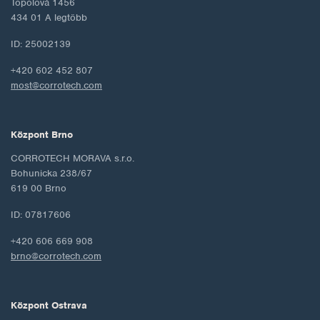
Topolová 1456
434 01 A legtöbb
ID: 25002139
+420 602 452 807
most@corrotech.com
Központ Brno
CORROTECH MORAVA s.r.o.
Bohunicka 238/67
619 00 Brno
ID: 07817606
+420 606 669 908
brno@corrotech.com
Központ Ostrava