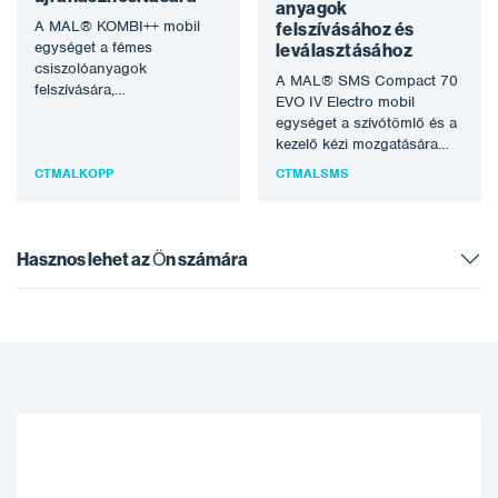
anyagok
A MAL® KOMBI++ mobil
felszívásához és
egységet a fémes
leválasztásához
csiszolóanyagok
A MAL® SMS Compact 70
felszívására,
EVO IV Electro mobil
visszanyerésére és
egységet a szívótömlő és a
újrahasznosítására,
kezelő kézi mozgatására
valamint a robbantott
tervezték. Ennek
szennyeződések
CTMALKOPP
CTMALSMS
köszönhetően…
kompromisszumok nélküli
leválasztására tervezték.…
Hasznos lehet az Ön számára