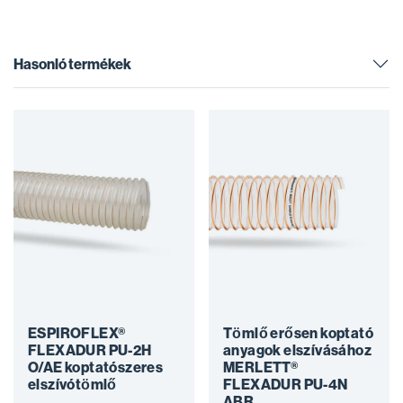
Hasonló termékek
ESPIROFLEX®
Tömlő erősen koptató
FLEXADUR PU-2H
anyagok elszívásához
O/AE koptatószeres
MERLETT®
elszívótömlő
FLEXADUR PU-4N
ABR