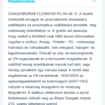
Részletes leírás
CHAUENBURG® FLEXADUR PU-3H AE O. A tömlőt
ömlesztett anyagok és granulátumok elszívására,
szállítására és pneumatikus szállítására tervezték, még
nedvesség jelenlétében is. A gyártó azt javasolja,
hogy ezeket a tömlőket csak GBS típusú bilincsekkel
rögzítse a csőhöz. Anyag - Poliéter - PU - nedvesség-,
hidrolízis és rothadásálló, nem mérgező, halogén- és
lágyítószermentes. Ellenáll az olaj- és benzingőznek,
az UV-sugárzásnak és a környezeti öregedésnek. A
szállított anyag áramlásának irányát nyíl jelzi, vagy
mindig spirálként egy irányba halad. A tömlő falai
megfelelnek az EK-rendeletnek. 1935/2004 az
egészségvédelemről és biztonságról (2007/19CE
irányelv a műanyag anyagokról és műanyag
tárgyakról). A statikus elektromos kisülés a spirál
földelésével oldható meg az Állami Vizsgáló Intézet
210. számú véleménye szerint.