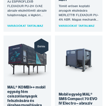
Az ESPIROFLEX®
FLEXADUR PU-2H O/AE
Tömlő erősen koptató
abrazív elszívótömlő abrazív
anyagok elszívására
tulajdonságai, a légköri
MERLETT® FLEXADUR PU-
hatásokkal és a különböző
4N ABR. Magas mechanikai
vegyi anyagokkal szembeni
védelemmel ellátott tömlő
VARIÁCIÓKAT TARTALMAZ
VARIÁCIÓKAT TARTALMAZ
optimális ellenállása…
por, koptató, forgács,
fűrészpor és egyéb…
Bérlés
MAL® KOMBI++ mobil
egység fém
Mobil egység MAL®
csiszolóanyagok
SMS Compact 70 EVO
felszívására és
IV Electro – abrazív
újrahasznosítására