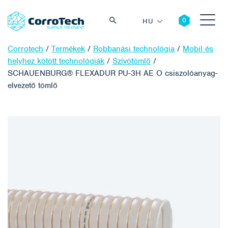
HU
Corrotech
/
Termékek
/
Robbanási technológia
/
Mobil és
helyhez kötött technológiák
/
Szívótömlő
/
SCHAUENBURG® FLEXADUR PU-3H AE O csiszolóanyag-
elvezető tömlő
Keresés