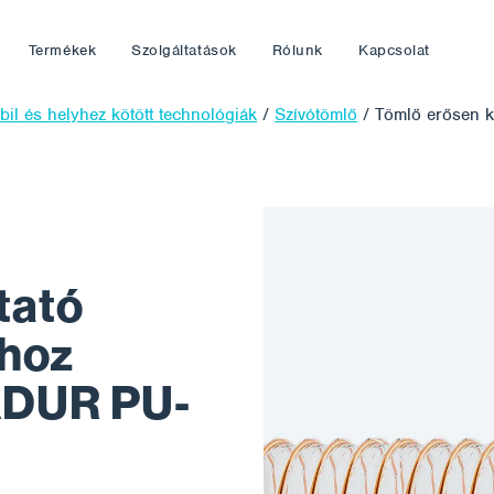
Termékek
Szolgáltatások
Rólunk
Kapcsolat
il és helyhez kötött technológiák
/
Szívótömlő
/
Tömlő erősen 
tató
ához
DUR PU-