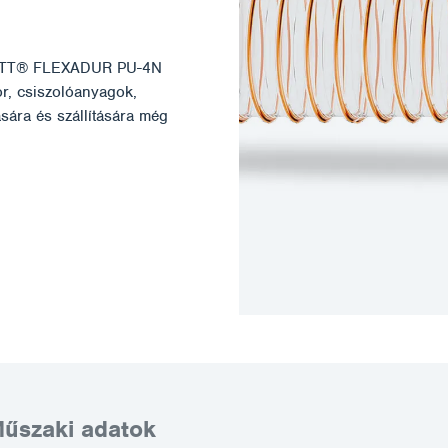
LETT® FLEXADUR PU-4N
r, csiszolóanyagok,
sára és szállítására még
űszaki adatok