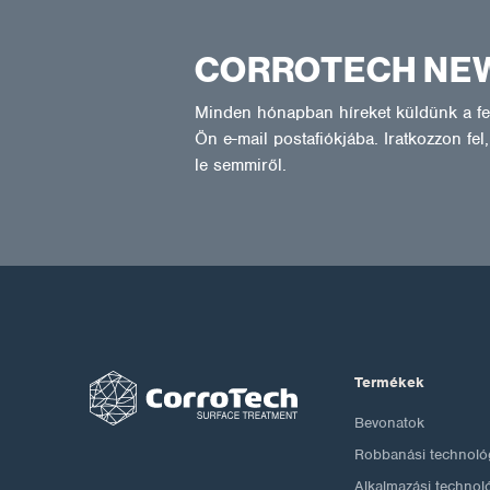
CORROTECH NE
Minden hónapban híreket küldünk a fel
Ön e-mail postafiókjába. Iratkozzon fe
le semmiről.
Termékek
Bevonatok
Robbanási technoló
Alkalmazási technol