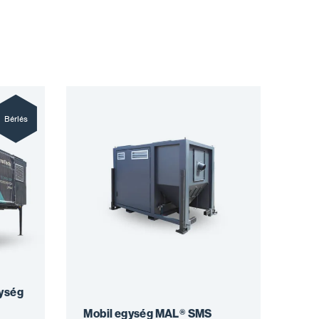
Bérlés
ység
Mobil egység MAL® SMS