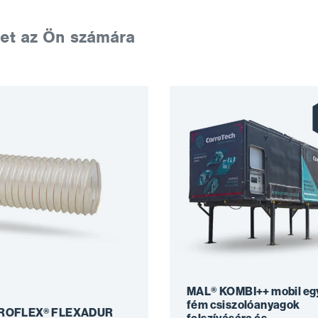
et az Ön számára
MAL® KOMBI++ mobil eg
fém csiszolóanyagok
IROFLEX® FLEXADUR