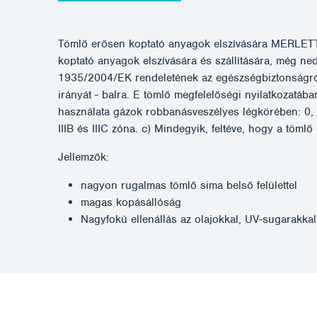
Tömlő erősen koptató anyagok elszívására MERLETT
koptató anyagok elszívására és szállítására, még ne
1935/2004/EK rendeletének az egészségbiztonságról 
irányát - balra. E tömlő megfelelőségi nyilatkozatáb
használata gázok robbanásveszélyes légkörében: 0, 1,
IIIB és IIIC zóna. c) Mindegyik, feltéve, hogy a tömlő
Jellemzők:
nagyon rugalmas tömlő sima belső felülettel
magas kopásállóság
Nagyfokú ellenállás az olajokkal, UV-sugarakka