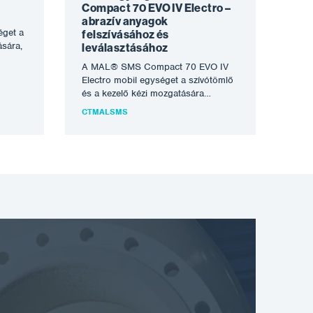
Compact 70 EVO IV Electro –
abrazív anyagok
get a
felszívásához és
ására,
leválasztásához
A MAL® SMS Compact 70 EVO IV
Electro mobil egységet a szívótömlő
és a kezelő kézi mozgatására
tervezték. Ennek köszönhetően…
CTMALSMS