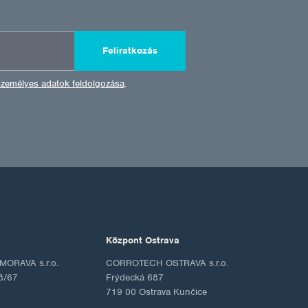
Feliratkozás
személyes adatok feldolgozása
.
Központ Ostrava
ORAVA s.r.o.
CORROTECH OSTRAVA s.r.o.
8/67
Frýdecká 687
719 00 Ostrava Kunčice