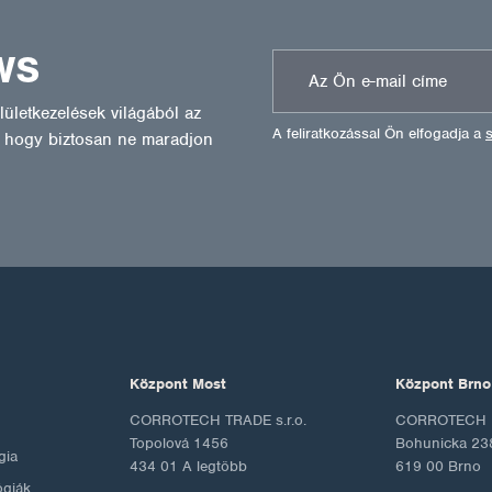
WS
ületkezelések világából az
A feliratkozással Ön elfogadja a
l, hogy biztosan ne maradjon
Központ Most
Központ Brno
CORROTECH TRADE s.r.o.
CORROTECH M
Topolová 1456
Bohunicka 23
gia
434 01 A legtöbb
619 00 Brno
ógiák