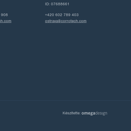
ID: 07688661
 908
+420 602 789 403
ch.com
ostrava@corrotech.com
Készítette: