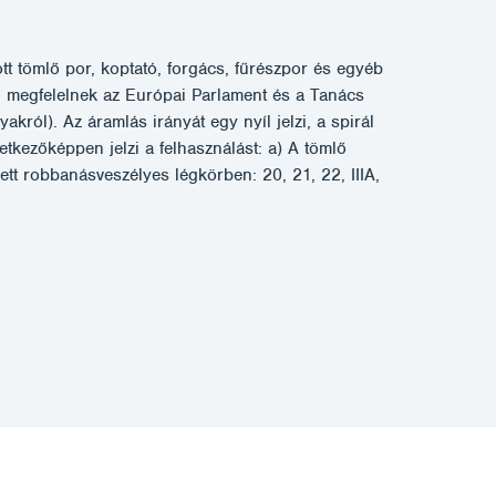
ömlő por, koptató, forgács, fűrészpor és egyéb
ai megfelelnek az Európai Parlament és a Tanács
l). Az áramlás irányát egy nyíl jelzi, a spirál
etkezőképpen jelzi a felhasználást: a) A tömlő
ett robbanásveszélyes légkörben: 20, 21, 22, IIIA,