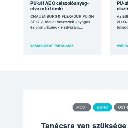
PU-3H AE O csiszolóanyag-
PU-2
elvezető tömlő
elsz
CHAUENBURG® FLEXADUR PU-3H
Az ES
AE O. A tömlőt ömlesztett anyagok
2H O/A
és granulátumok elszívására,
tulajd
szállítására és pneumatikus
és a k
szállítására tervezték, még
szembe
nedvesség jelenlétében…
VARIÁCIÓKAT TARTALMAZ
VARIÁ
MOST
BRNO
OSTR
Tanácsra van szüksége