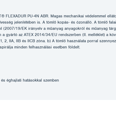
® FLEXADUR PU-4N ABR. Magas mechanikai védelemmel ellátott t
dvesség jelenlétében is. A tömlő kopás- és ózonálló. A tömlő fal
(2007/19/EK irányelv a műanyag anyagokról és műanyag tárgyakró
an a gyártó az ATEX 2014/34/EU rendszerben (II. melléklet) a köv
 2, IIA, IIB és IICB zóna. b) A tömlő használata porral szennyez
 spirálja minden felhasználási esetben földelt.
l és éghajlati hatásokkal szemben