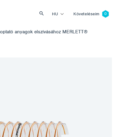
HU
Követeléseim
koptató anyagok elszívásához MERLETT®
Keresés