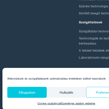
Szűrési technológia
Sűrített levegő tech
Szolgáltatások
Szolgáltatási techno
Technológiák és tec
bérbeadása
A felületi felületek e
Laboratóriumi vizsg
Weboldalunk és szolgáltatásaink optimalizálása érdekében sütiket használunk.
Elfogadom
Hulladék
Prefere
© 2026 Corrotech
Rólunk
Kapcsolat
Személyes 
Cookie szabályzat
Személyes adatok védelme