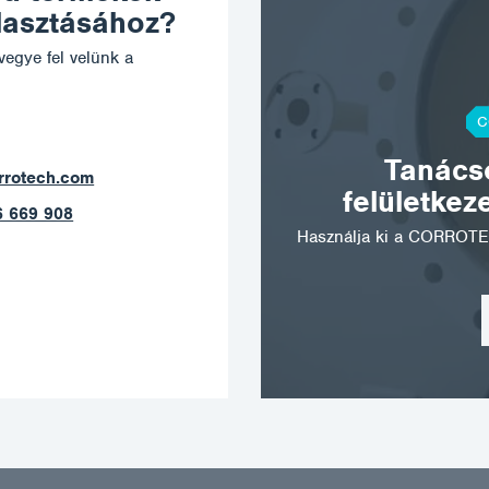
álasztásához?
vegye fel velünk a
C
Tanácso
ostrava@corrotech.com
felületkez
+420 602 789 403
Használja ki a CORROTE