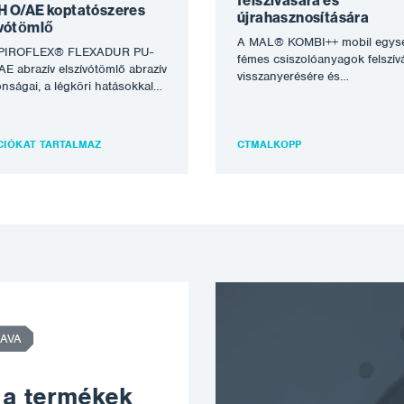
felszívására és
H O/AE koptatószeres
újrahasznosítására
ívótömlő
A MAL® KOMBI++ mobil egysé
PIROFLEX® FLEXADUR PU-
fémes csiszolóanyagok felszív
E abrazív elszívótömlő abrazív
visszanyerésére és
onságai, a légköri hatásokkal
újrahasznosítására, valamint a
ülönböző vegyi anyagokkal
robbantott szennyeződések
ni optimális ellenállása…
kompromisszumok nélküli
CIÓKAT TARTALMAZ
leválasztására tervezték.…
CTMALKOPP
AVA
 a termékek