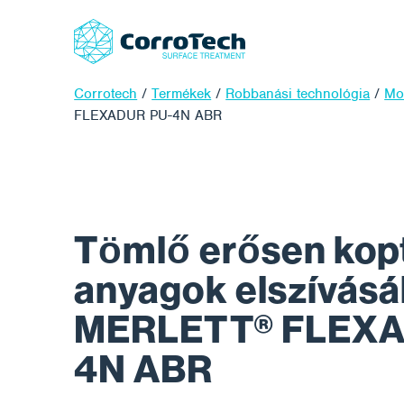
Corrotech
/
Termékek
/
Robbanási technológia
/
Mob
FLEXADUR PU-4N ABR
Tömlő erősen kop
anyagok elszívás
MERLETT® FLEXA
4N ABR