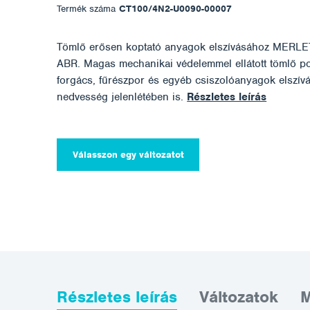
Termék száma
CT100/4N2-U0090-00007
Tömlő erősen koptató anyagok elszívásához MER
ABR. Magas mechanikai védelemmel ellátott tömlő po
forgács, fűrészpor és egyéb csiszolóanyagok elszívá
nedvesség jelenlétében is.
Részletes leírás
Válasszon egy változatot
Részletes leírás
Változatok
M