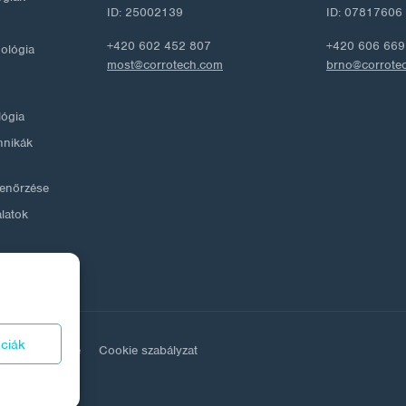
ID: 25002139
ID: 07817606
+420 602 452 807
+420 606 669
nológia
most@corrotech.com
brno@corrote
lógia
hnikák
llenőrzése
álatok
nciák
adatok védelme
Cookie szabályzat