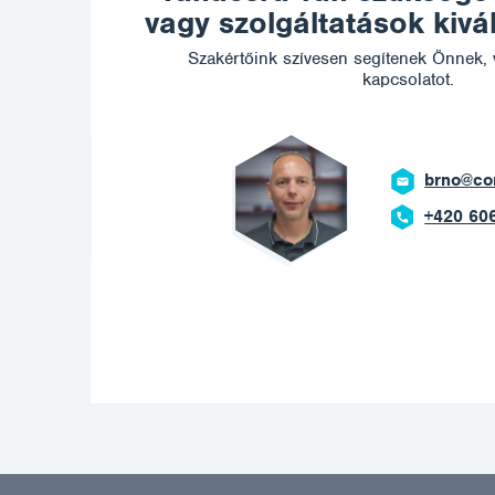
vagy szolgáltatások kiv
Szakértőink szívesen segítenek Önnek, 
kapcsolatot.
otech.com
669 908